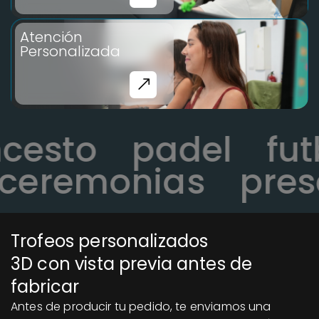
Atención
Personalizada
oncesto
padel
f
eremonias
prese
Trofeos personalizados
3D con vista previa antes de
fabricar
Antes de producir tu pedido, te enviamos una