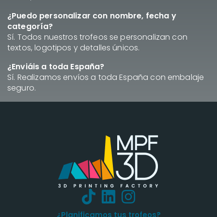
¿Puedo personalizar con nombre, fecha y
categoría?
Sí. Todos nuestros trofeos se personalizan con
textos, logotipos y detalles únicos.
¿Enviáis a toda España?
Sí. Realizamos envíos a toda España con embalaje
seguro.
¿Planificamos tus trofeos?