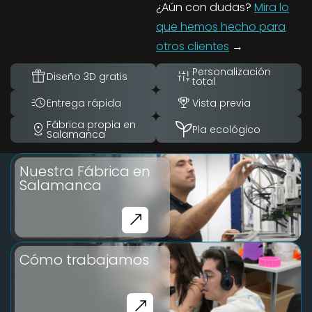
¿Aún con dudas?
Mira lo
que hemos hecho para
otros clientes
→
Personalización
Diseño 3D gratis
total
Entrega rápida
Vista previa
Fábrica propia en
Pla ecológico
Salamanca
Nuestra Fábrica en
Salamanca
Cómo trabajamos