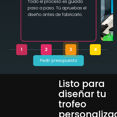
Todo el proceso es guiado
paso a paso. Tú apruebas el
diseño antes de fabricarlo.
1
2
3
4
Pedir presupuesto
Listo para
diseñar tu
trofeo
personaliza