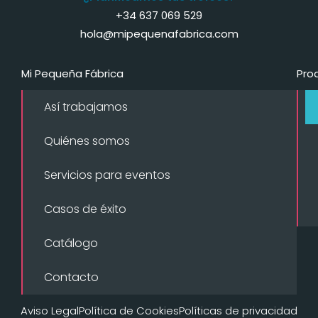
+34 637 069 529
hola@mipequenafabrica.com
Mi Pequeña Fábrica
Pro
Así trabajamos
Quiénes somos
Servicios para eventos
Casos de éxito
Catálogo
Contacto
Aviso Legal
Política de Cookies
Políticas de privacidad