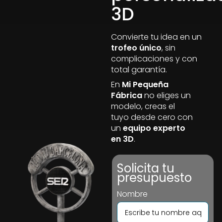
3D
Convierte tu idea en un
trofeo único
, sin
complicaciones y con
total garantía.
En
Mi Pequeña
Fábrica
no eliges un
modelo, creas el
tuyo desde cero con
un
equipo experto
en 3D
.
Solicita tu
presupuesto
Nombre