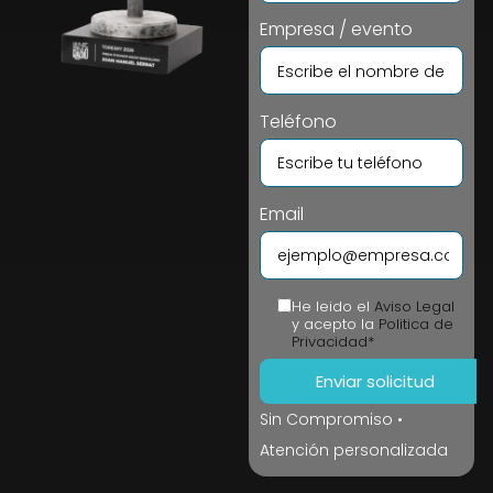
Empresa / evento
Teléfono
Email
He leido el
Aviso Legal
y acepto la
Politica de
Privacidad*
Sin Compromiso •
Atención personalizada