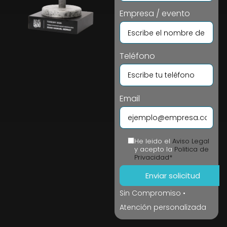
Empresa / evento
Teléfono
Email
He leido el
Aviso Legal
y acepto la
Politica de
Privacidad*
Sin Compromiso •
Atención personalizada