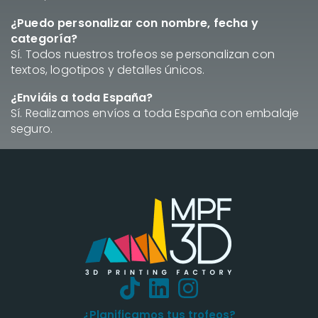
¿Puedo personalizar con nombre, fecha y
categoría?
Sí. Todos nuestros trofeos se personalizan con
textos, logotipos y detalles únicos.
¿Enviáis a toda España?
Sí. Realizamos envíos a toda España con embalaje
seguro.
¿Planificamos tus trofeos?