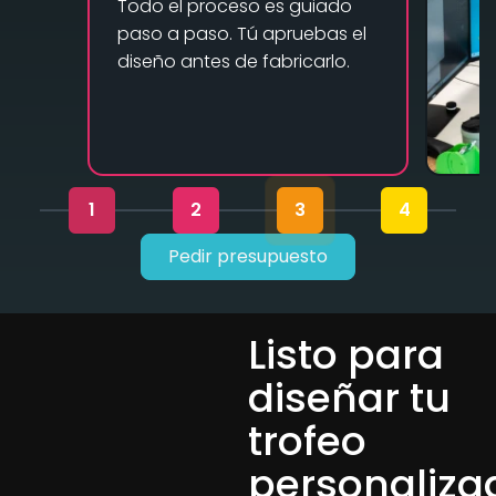
Todo el proceso es guiado
paso a paso. Tú apruebas el
diseño antes de fabricarlo.
1
2
3
4
Pedir presupuesto
Listo para
diseñar tu
trofeo
personaliza