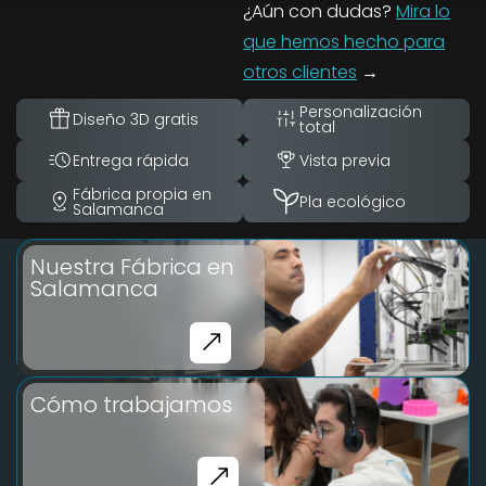
¿Aún con dudas?
Mira lo
que hemos hecho para
otros clientes
→
Personalización
Diseño 3D gratis
total
Entrega rápida
Vista previa
Fábrica propia en
Pla ecológico
Salamanca
Nuestra Fábrica en
Salamanca
Cómo trabajamos