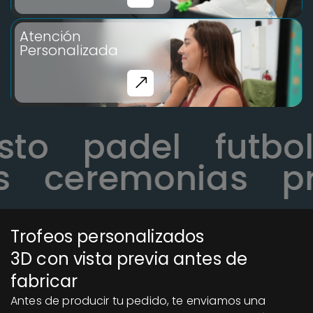
Atención
Personalizada
cesto
padel
futb
ceremonias
pre
Trofeos personalizados
3D con vista previa antes de
fabricar
Antes de producir tu pedido, te enviamos una