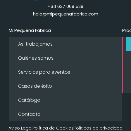
+34 637 069 529
hola@mipequenafabrica.com
Mi Pequeña Fábrica
Pro
Así trabajamos
Quiénes somos
Servicios para eventos
Casos de éxito
Catálogo
Contacto
Aviso Legal
Política de Cookies
Políticas de privacidad