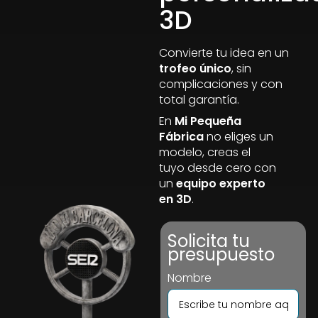
3D
Convierte tu idea en un
trofeo único
, sin
complicaciones y con
total garantía.
En
Mi Pequeña
Fábrica
no eliges un
modelo, creas el
tuyo desde cero con
un
equipo experto
en 3D
.
Solicita tu
presupuesto
Nombre