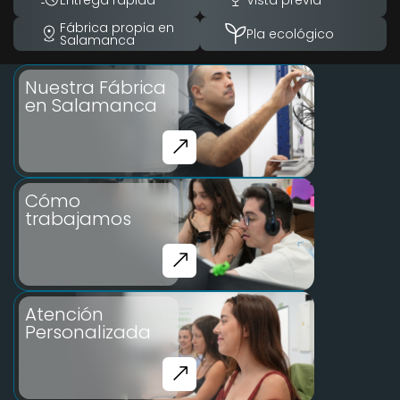
Fábrica propia en
Pla ecológico
Salamanca
Nuestra Fábrica
en Salamanca
Cómo
trabajamos
Atención
Personalizada