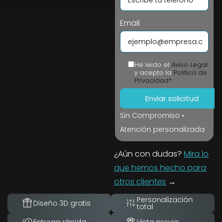
Email
He leido el
Aviso Legal
y acepto la
Politica de
Privacidad*
Sin Compromiso •
Atención personalizada
¿Aún con dudas?
Mira lo
que hemos hecho para
otros clientes
→
Personalización
Diseño 3D gratis
total
Entrega rápida
Vista previa