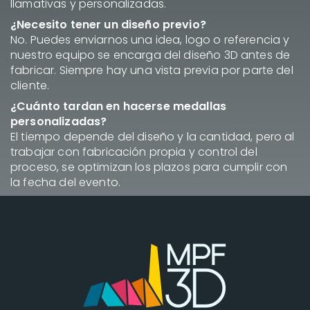
llamativas y personalizadas.
¿Necesito tener un diseño previo?
No. Puedes enviarnos una idea, logo o referencia y
nuestro equipo se encarga del diseño 3D antes de
fabricar. Siempre hay una vista previa por parte del
cliente.
¿Cuánto tardan en hacerse medallas
personalizadas?
El tiempo depende del diseño y la cantidad, pero al
trabajar con fabricación propia y control del
proceso, se optimizan los plazos para cumplir con
la fecha del evento.