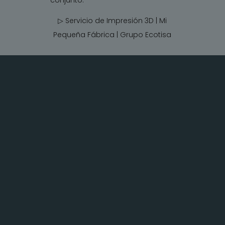
▷ Servicio de Impresión 3D | Mi
Pequeña Fábrica |
Grupo Ecotisa