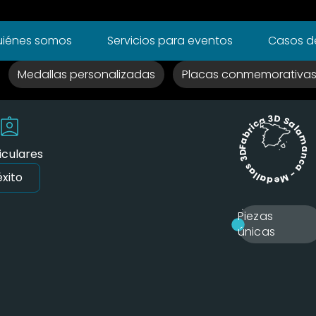
 3D
iénes somos
Servicios para eventos
Casos de
Medallas personalizadas
Placas conmemorativa
on
Fabrica 3D Salamanca - Medallas 3D -
iculares
xito
Piezas
únicas