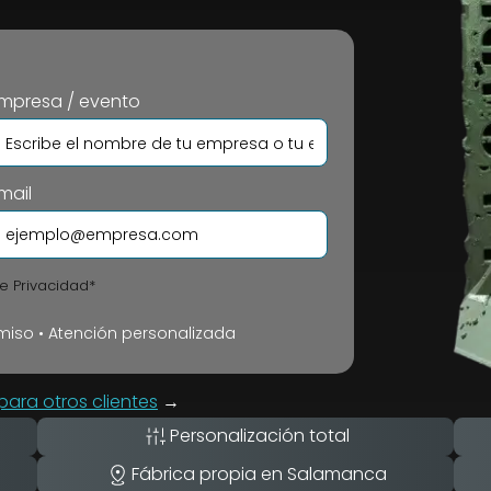
mpresa / evento
mail
de Privacidad*
iso • Atención personalizada
ara otros clientes
→
Personalización total
Fábrica propia en Salamanca