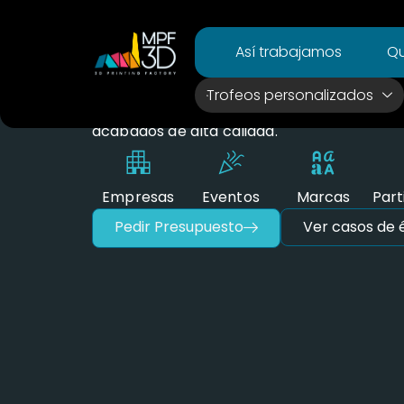
personalizado
Así trabajamos
Qu
Fabricamos
merchandising corporativo
en impresión 3D.
Trofeos personalizados
Productos totalmente personalizables y c
acabados de alta calidad.
Empresas
Eventos
Marcas
Part
Pedir Presupuesto
Ver casos de é