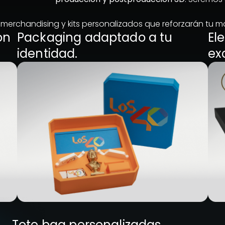
erchandising y kits personalizados que reforzarán tu m
on
Packaging adaptado a tu
El
identidad.
ex
Tote bag personalizadas