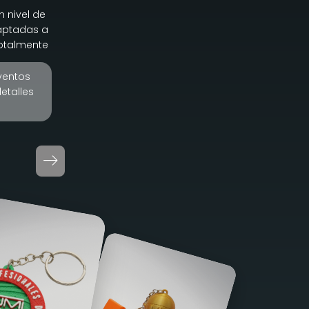
n nivel de
daptadas a
totalmente
ventos
etalles