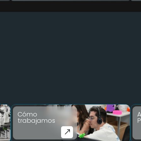
Cómo
A
trabajamos
P