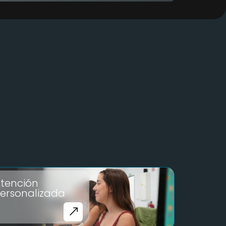
tención
ersonalizada