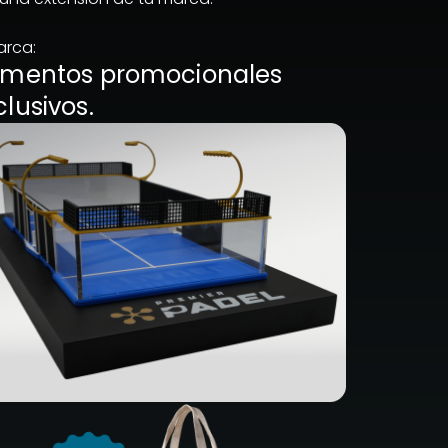
arca:
ementos promocionales
clusivos.