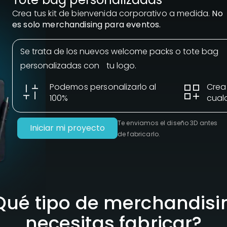
Crea tus kit de bienvenida corporativo a medida.
No
es solo merchandising para eventos.
Se trata de los nuevos welcome packs o tote bag
personalizadas con tu logo.
Podemos personalizarlo al
Crea
100%
cual
Te enviamos el diseño 3D antes
Iniciar mi proyecto
de fabricarlo.
Qué tipo de merchandisi
necesitas fabricar?