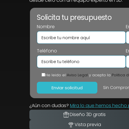
desde cero con un equipo experto en 3D.
Solicita tu presupuesto
Nombre
E
Teléfono
E
He leido el
Aviso Legal
y acepto la
Politica 
Sin Comprom
¿Aún con dudas?
Mira lo que hemos hecho p
Diseño 3D gratis
Vista previa