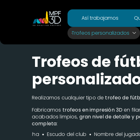
Así trabajamos
Qu
Trofeos personalizados
Trofeos de fút
personalizad
Realizamos cualquier tipo de
trofeo de fút
Fabricamos
trofeos en impresión 3D
en fil
acabados limpios,
gran nivel de detalle y 
completa
:
ía
Fecha
Escudo del club
Nombre del jugador