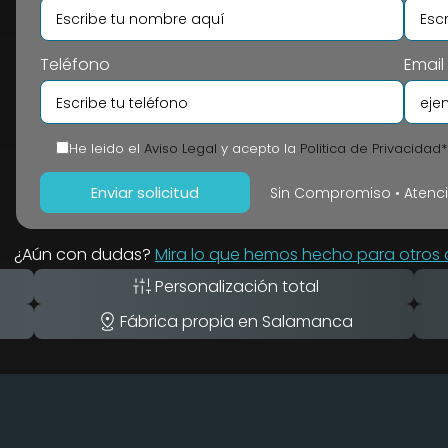
Teléfono
Email
He leido el
Aviso Legal
y acepto la
Politica de Privacidad*
Sin Compromiso • Atenc
¿Aún con dudas?
Mira lo que hemos hecho para otros c
Personalización total
Fábrica propia en Salamanca