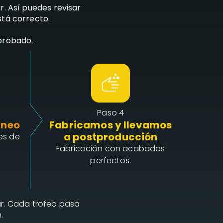
ar
. Así puedes revisar
stá correcto.
aprobado.
Paso 4
rneo
Fabricamos y llevamos
a postproducción
es de
Fabricación con acabados
perfectos.
r. Cada trofeo pasa
.