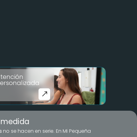
tención
ersonalizada
a medida
s
no se hacen en serie. En Mi Pequeña