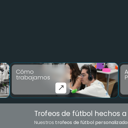
Cómo
A
trabajamos
P
Trofeos de fútbol hechos 
Nuestros
trofeos de fútbol personalizado