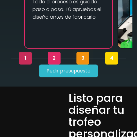
Todo el proceso es guiado
paso a paso. Tú apruebas el
diseño antes de fabricarlo.
1
2
3
4
Pedir presupuesto
Listo para
diseñar tu
trofeo
personaliza