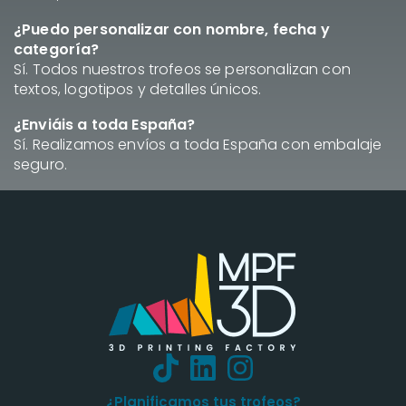
¿Puedo personalizar con nombre, fecha y
categoría?
Sí. Todos nuestros trofeos se personalizan con
textos, logotipos y detalles únicos.
¿Enviáis a toda España?
Sí. Realizamos envíos a toda España con embalaje
seguro.
¿Planificamos tus trofeos?