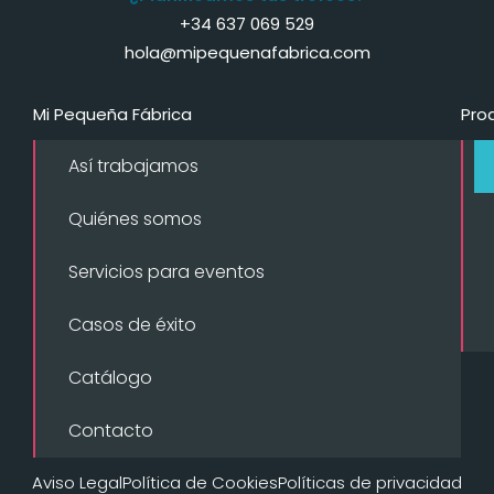
+34 637 069 529
hola@mipequenafabrica.com
Mi Pequeña Fábrica
Pro
Así trabajamos
Quiénes somos
Servicios para eventos
Casos de éxito
Catálogo
Contacto
Aviso Legal
Política de Cookies
Políticas de privacidad