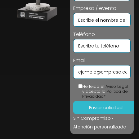
Empresa / evento
Teléfono
Email
He leido el
Aviso Legal
y acepto la
Politica de
Privacidad*
Sin Compromiso •
Atención personalizada