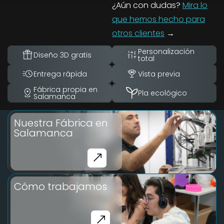
¿Aún con dudas?
Mira lo
que hemos hecho para
otros clientes
→
Personalización
Diseño 3D gratis
total
Entrega rápida
Vista previa
Fábrica propia en
Pla ecológico
Salamanca
Nuestra Fábrica en
Salamanca
Cómo trabajamos