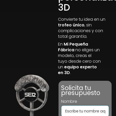
3D
Convierte tu idea en un
trofeo único
, sin
complicaciones y con
total garantía.
En
Mi Pequeña
Fábrica
no eliges un
modelo, creas el
tuyo desde cero con
un
equipo experto
en 3D
.
Solicita tu
presupuesto
Nombre