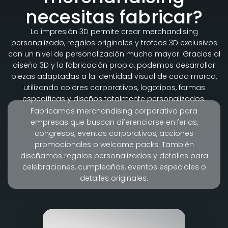
necesitas fabricar?
La impresión 3D permite crear merchandising
personalizado, regalos originales y trofeos 3D exclusivos
con un nivel de personalización mucho mayor. Gracias al
diseño 3D y la fabricación propia, podemos desarrollar
piezas adaptadas a la identidad visual de cada marca,
utilizando colores corporativos, logotipos, formas
específicas y diseños totalmente personalizados.
Fabricamos merchandising corporativo para
empresas que buscan diferenciarse en ferias,
congresos, eventos corporativos, acciones
promocionales o welcome packs. También
diseñamos regalos personalizados y detalles para
celebraciones, cumpleaños, eventos especiales o
detalles originales.