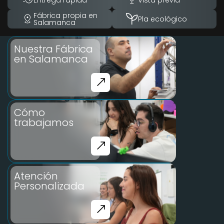
Fábrica propia en
Pla ecológico
Salamanca
Nuestra Fábrica
en Salamanca
Cómo
trabajamos
Atención
Personalizada