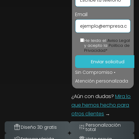
Email
He leido el
Aviso Legal
y acepto la
Politica de
Privacidad*
Sin Compromiso •
Atención personalizada
¿Aún con dudas?
Mira lo
que hemos hecho para
otros clientes
→
Personalización
Diseño 3D gratis
total
Entrega rápida
Vista previa