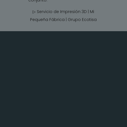
▷ Servicio de Impresión 3D | Mi
Pequeña Fábrica |
Grupo Ecotisa