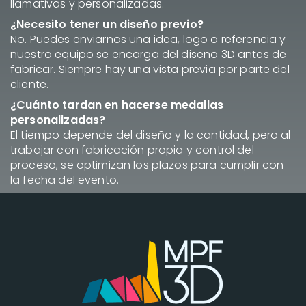
llamativas y personalizadas.
¿Necesito tener un diseño previo?
No. Puedes enviarnos una idea, logo o referencia y
nuestro equipo se encarga del diseño 3D antes de
fabricar. Siempre hay una vista previa por parte del
cliente.
¿Cuánto tardan en hacerse medallas
personalizadas?
El tiempo depende del diseño y la cantidad, pero al
trabajar con fabricación propia y control del
proceso, se optimizan los plazos para cumplir con
la fecha del evento.