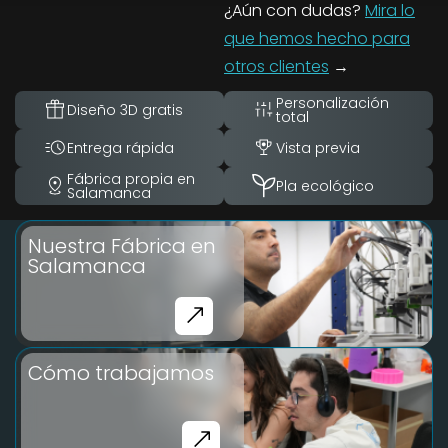
¿Aún con dudas?
Mira lo
que hemos hecho para
otros clientes
→
Personalización
Diseño 3D gratis
total
Entrega rápida
Vista previa
Fábrica propia en
Pla ecológico
Salamanca
Nuestra Fábrica en
Salamanca
Cómo trabajamos