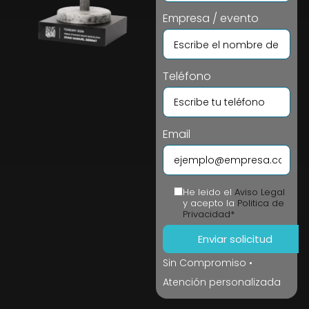
Empresa / evento
Teléfono
Email
He leido el
Aviso Legal
y acepto la
Politica de
Privacidad*
Sin Compromiso •
Atención personalizada