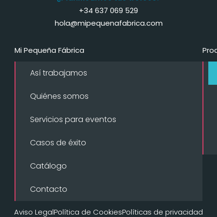
+34 637 069 529
hola@mipequenafabrica.com
Mi Pequeña Fábrica
Pro
Así trabajamos
Quiénes somos
Servicios para eventos
Casos de éxito
Catálogo
Contacto
Aviso Legal
Política de Cookies
Políticas de privacidad