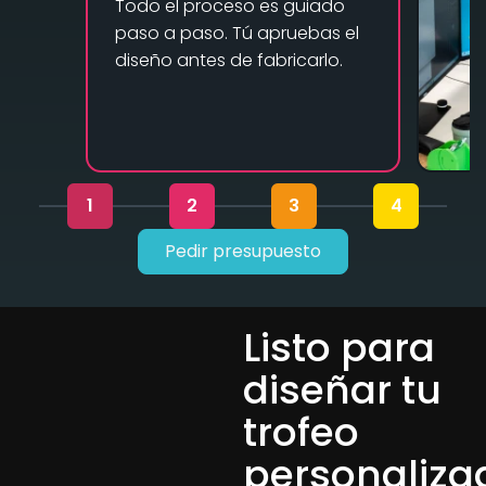
Todo el proceso es guiado
paso a paso. Tú apruebas el
diseño antes de fabricarlo.
1
2
3
4
Pedir presupuesto
Listo para
diseñar tu
trofeo
personaliza