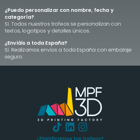
¿Puedo personalizar con nombre, fecha y
categoría?
Sí. Todos nuestros trofeos se personalizan con
textos, logotipos y detalles únicos.
¿Enviáis a toda España?
Sí. Realizamos envíos a toda España con embalaje
seguro.
¿Planificamos tus trofeos?