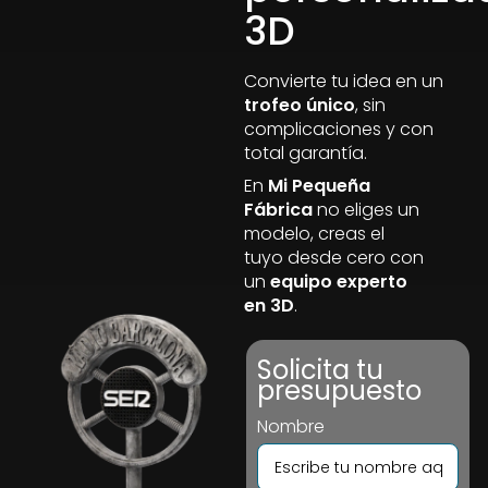
3D
Convierte tu idea en un
trofeo único
, sin
complicaciones y con
total garantía.
En
Mi Pequeña
Fábrica
no eliges un
modelo, creas el
tuyo desde cero con
un
equipo experto
en 3D
.
Solicita tu
presupuesto
Nombre