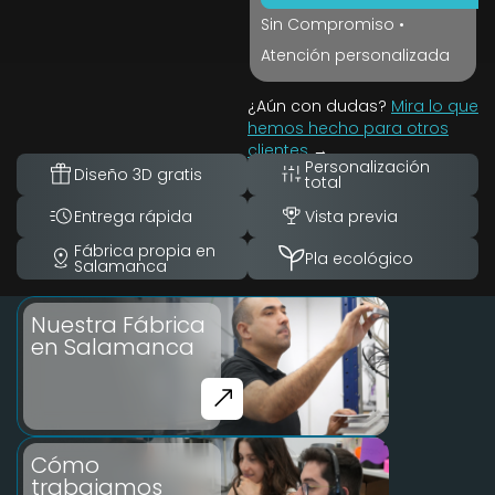
Sin Compromiso •
Atención personalizada
¿Aún con dudas?
Mira lo que
hemos hecho para otros
clientes
→
Personalización
Diseño 3D gratis
total
Entrega rápida
Vista previa
Fábrica propia en
Pla ecológico
Salamanca
Nuestra Fábrica
en Salamanca
Cómo
trabajamos