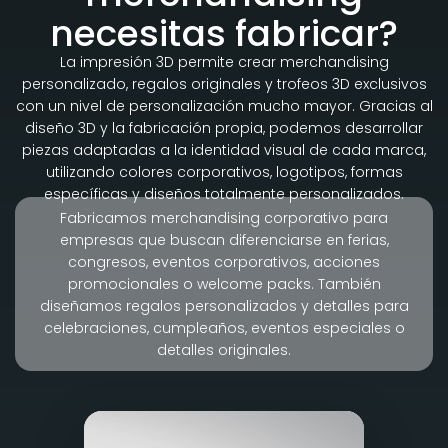
necesitas fabricar?
La impresión 3D permite crear merchandising
personalizado, regalos originales y trofeos 3D exclusivos
con un nivel de personalización mucho mayor. Gracias al
diseño 3D y la fabricación propia, podemos desarrollar
piezas adaptadas a la identidad visual de cada marca,
utilizando colores corporativos, logotipos, formas
específicas y diseños totalmente personalizados.
Fabricamos merchandising corporativo para
empresas que buscan diferenciarse en ferias,
congresos, eventos corporativos, acciones
promocionales o welcome packs. También
diseñamos regalos personalizados y detalles para
celebraciones, cumpleaños, eventos especiales o
detalles originales.