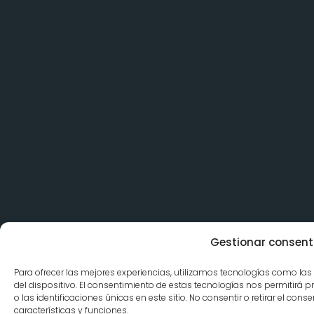
Gestionar consent
Para ofrecer las mejores experiencias, utilizamos tecnologías como la
del dispositivo. El consentimiento de estas tecnologías nos permitir
o las identificaciones únicas en este sitio. No consentir o retirar el co
características y funciones.