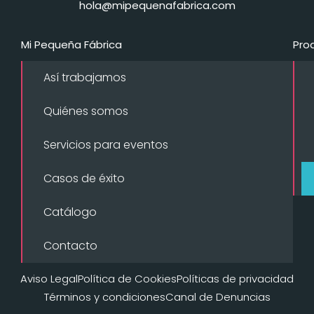
hola@mipequenafabrica.com
Mi Pequeña Fábrica
Pro
Así trabajamos
Quiénes somos
Servicios para eventos
Casos de éxito
Catálogo
Contacto
Aviso Legal
Política de Cookies
Políticas de privacidad
Términos y condiciones
Canal de Denuncias