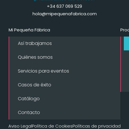
+34 637 069 529
hola@mipequenafabrica.com
Mi Pequeña Fábrica
Pro
Así trabajamos
Quiénes somos
Servicios para eventos
Casos de éxito
Catálogo
Contacto
Aviso Legal
Política de Cookies
Políticas de privacidad