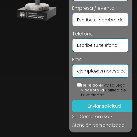
Empresa / evento
Teléfono
Email
He leido el
Aviso Legal
y acepto la
Politica de
Privacidad*
Sin Compromiso •
Atención personalizada