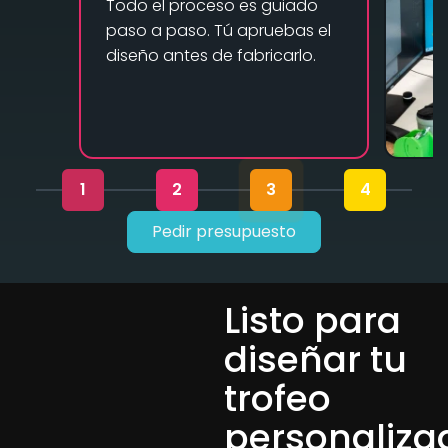
Todo el proceso es guiado
paso a paso. Tú apruebas el
diseño antes de fabricarlo.
1
2
3
4
Pedir presupuesto
Listo para
diseñar tu
trofeo
personaliza