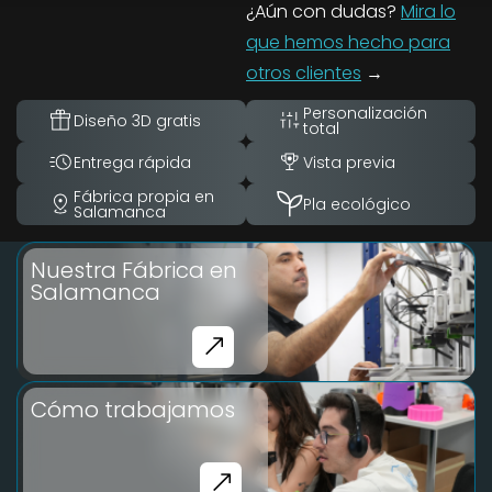
¿Aún con dudas?
Mira lo
que hemos hecho para
otros clientes
→
Personalización
Diseño 3D gratis
total
Entrega rápida
Vista previa
Fábrica propia en
Pla ecológico
Salamanca
Nuestra Fábrica en
Salamanca
Cómo trabajamos