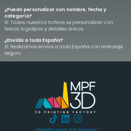
¿Puedo personalizar con nombre, fecha y
categoría?
Sí. Todos nuestros trofeos se personalizan con
textos, logotipos y detalles únicos.
¿Enviáis a toda España?
Sí. Realizamos envíos a toda España con embalaje
seguro.
¿Planificamos tus trofeos?