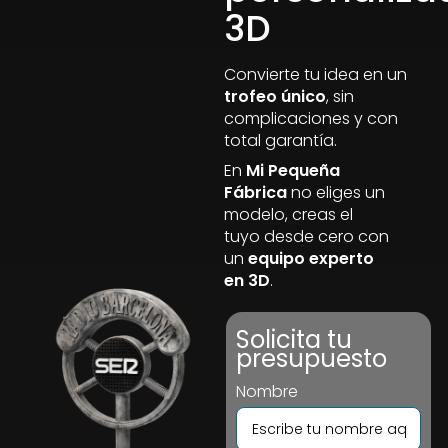
3D
Convierte tu idea en un
trofeo único
, sin
complicaciones y con
total garantía.
En
Mi Pequeña
Fábrica
no eliges un
modelo, creas el
tuyo desde cero con
un
equipo experto
en 3D
.
Solicita tu
presupuesto
Nombre