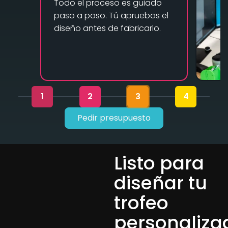
Todo el proceso es guiado
paso a paso. Tú apruebas el
diseño antes de fabricarlo.
1
2
3
4
Pedir presupuesto
Listo para
diseñar tu
trofeo
personaliza