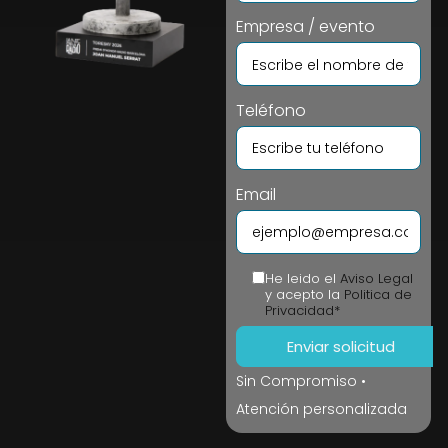
Empresa / evento
Teléfono
Email
He leido el
Aviso Legal
y acepto la
Politica de
Privacidad*
Sin Compromiso •
Atención personalizada