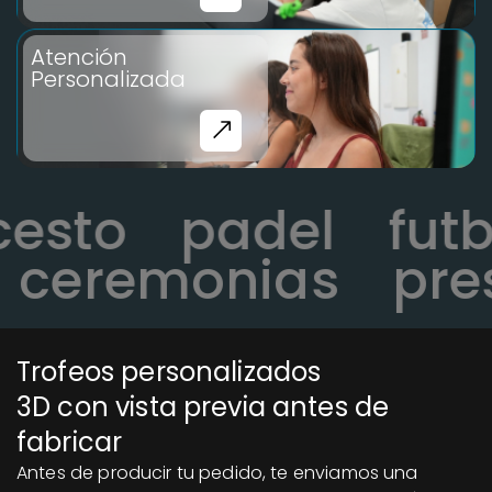
Atención
Personalizada
ncesto
padel
fu
ceremonias
pres
Trofeos personalizados
3D con vista previa antes de
fabricar
Antes de producir tu pedido, te enviamos una