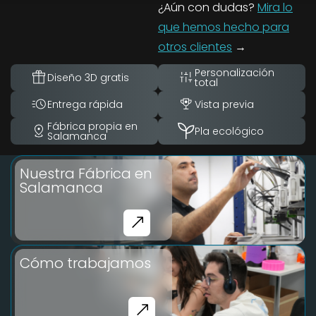
¿Aún con dudas?
Mira lo
que hemos hecho para
otros clientes
→
Personalización
Diseño 3D gratis
total
Entrega rápida
Vista previa
Fábrica propia en
Pla ecológico
Salamanca
Nuestra Fábrica en
Salamanca
Cómo trabajamos