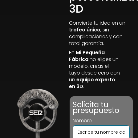
3D
Convierte tu idea en un
trofeo único
, sin
complicaciones y con
total garantía.
En
Mi Pequeña
Fábrica
no eliges un
modelo, creas el
tuyo desde cero con
un
equipo experto
en 3D
.
Solicita tu
presupuesto
Nombre