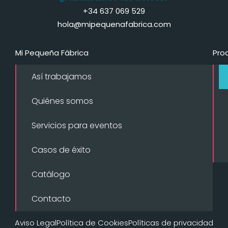
+34 637 069 529
hola@mipequenafabrica.com
Mi Pequeña Fábrica
Pro
Así trabajamos
Quiénes somos
Servicios para eventos
Casos de éxito
Catálogo
Contacto
Aviso Legal
Política de Cookies
Políticas de privacidad