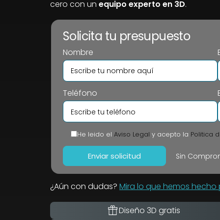
cero con un
equipo experto en 3D
.
Solicita tu presupuesto
Nombre
Teléfono
He leido el
Aviso Legal
y acepto la
Politica 
Sin Comprom
¿Aún con dudas?
Mira lo que hemos hecho p
Diseño 3D gratis