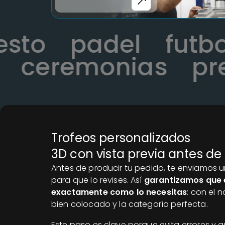
cesto
padel
fut
ceremonias
pres
Trofeos personalizados
3D con vista previa antes de
Antes de producir tu pedido, te enviamos u
para que lo revises. Así
garantizamos que 
exactamente como lo necesitas
: con el 
bien colocado y la categoría perfecta.
Este paso es clave porque evita errores y a