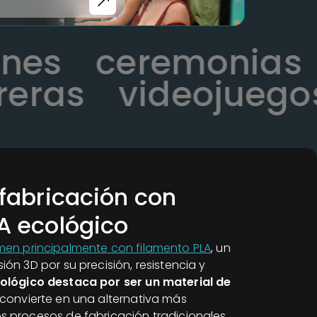
iones
ceremonia
ras
videojuegos
 fabricación con
A ecológico
imen principalmente con filamento PLA
, un
ión 3D por su precisión, resistencia y
ológico destaca por ser un material de
o convierte en una alternativa más
s procesos de fabricación tradicionales.