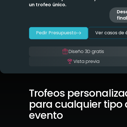
un trofeo único.
Desd
fina
Pedir Presupuesto
Ver casos de é
Diseño 3D gratis
Vista previa
Trofeos personaliz
para cualquier tipo
evento