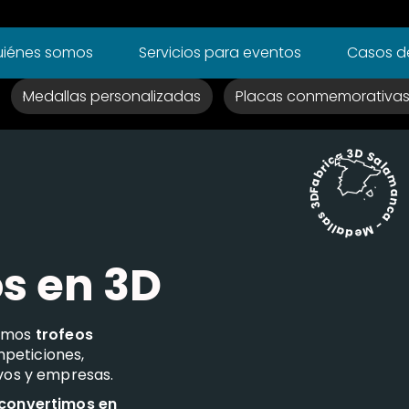
iénes somos
Servicios para eventos
Casos de
Medallas personalizadas
Placas conmemorativa
Fabrica 3D Salamanca - Medallas 3D -
os en 3D
camos
trofeos
peticiones,
ivos y empresas.
 convertimos en