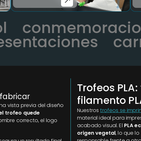
bol
conmemorac
entaciones
carre
Trofeos PLA:
 fabricar
filamento PL
na vista previa del diseño
Nuestros
trofeos se impr
el trofeo quede
material ideal para impres
nombre correcto, el logo
acabado visual. El
PLA ec
origen vegetal
, lo que l
responsable frente a otro
segura un resultado final