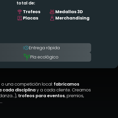
total de:
Trofeos
Medallas 3D
Placas
Merchandising
Entrega rápida
Pla ecológico
 o una competición local:
fabricamos
 cada disciplina
y a cada cliente. Creamos
 danza…),
trofeos para eventos
, premios,
s…