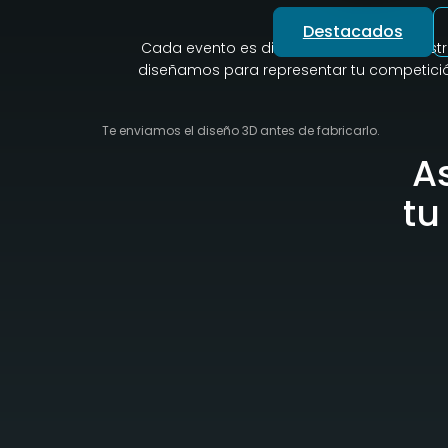
Destacados
Cada evento es diferente, y por eso nuest
diseñamos para representar tu competición
Te enviamos el diseño 3D antes de fabricarlo.
A
tu