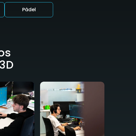
Pádel
os
 3D