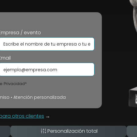
Empresa / evento
Email
de Privacidad*
iso • Atención personalizada
ara otros clientes
→
Personalización total