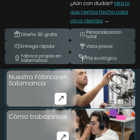
¿Aún con dudas?
Mira lo
que hemos hecho para
otros clientes
→
Personalización
Diseño 3D gratis
total
Entrega rápida
Vista previa
Fábrica propia en
Pla ecológico
Salamanca
Nuestra Fábrica en
Salamanca
Cómo trabajamos