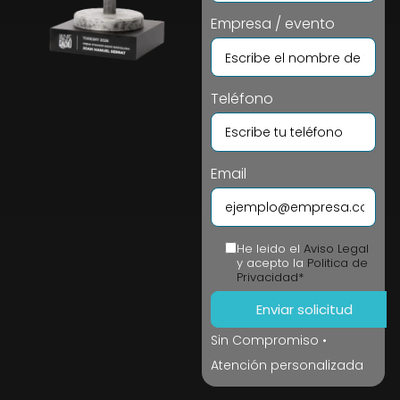
Empresa / evento
Teléfono
Email
He leido el
Aviso Legal
y acepto la
Politica de
Privacidad*
Sin Compromiso •
Atención personalizada