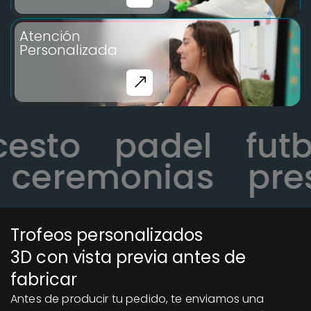
Atención
Personalizada
ncesto
padel
fu
ceremonias
pres
Trofeos personalizados
3D con vista previa antes de
fabricar
Antes de producir tu pedido, te enviamos una