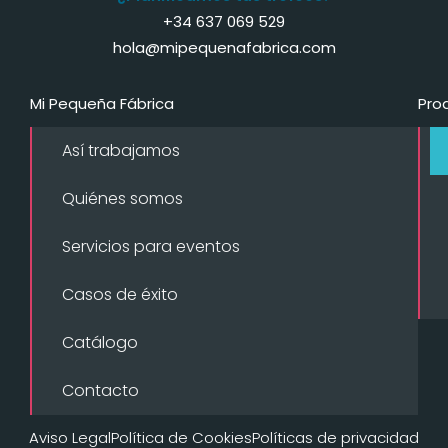
+34 637 069 529
hola@mipequenafabrica.com
Mi Pequeña Fábrica
Pro
Así trabajamos
Quiénes somos
Servicios para eventos
Casos de éxito
Catálogo
Contacto
Aviso Legal
Política de Cookies
Políticas de privacidad