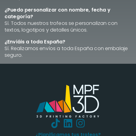
¿Puedo personalizar con nombre, fecha y
categoría?
Sí. Todos nuestros trofeos se personalizan con
textos, logotipos y detalles únicos.
¿Enviáis a toda España?
Sí. Realizamos envíos a toda España con embalaje
seguro.
¿Planificamos tus trofeos?