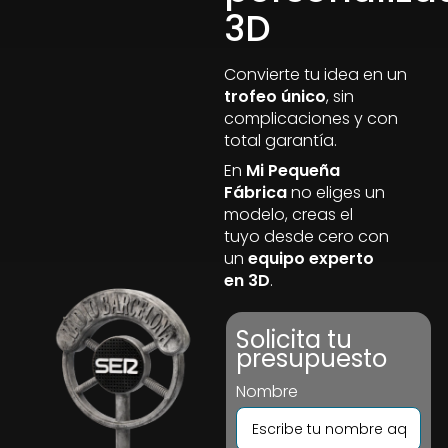
3D
Convierte tu idea en un
trofeo único
, sin
complicaciones y con
total garantía.
En
Mi Pequeña
Fábrica
no eliges un
modelo, creas el
tuyo desde cero con
un
equipo experto
en 3D
.
Solicita tu
presupuesto
Nombre