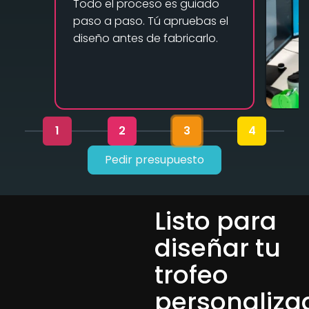
Todo el proceso es guiado
paso a paso. Tú apruebas el
diseño antes de fabricarlo.
1
2
3
4
Pedir presupuesto
Listo para
diseñar tu
trofeo
personaliza