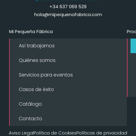
+34 637 069 529
hola@mipequenafabrica.com
Mi Pequeña Fábrica
Pro
Así trabajamos
Quiénes somos
Servicios para eventos
Casos de éxito
Catálogo
Contacto
Aviso Legal
Política de Cookies
Políticas de privacidad