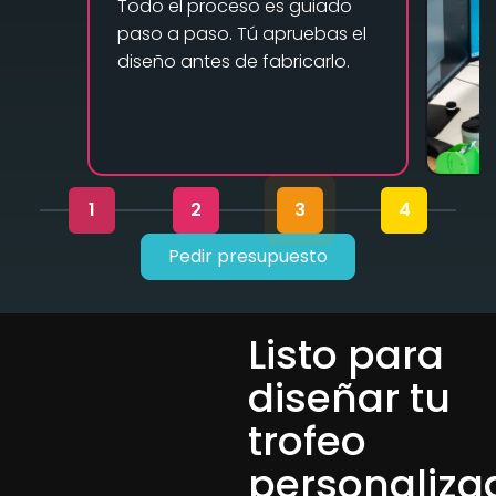
Todo el proceso es guiado
paso a paso. Tú apruebas el
diseño antes de fabricarlo.
1
2
3
4
Pedir presupuesto
Listo para
diseñar tu
trofeo
personaliza