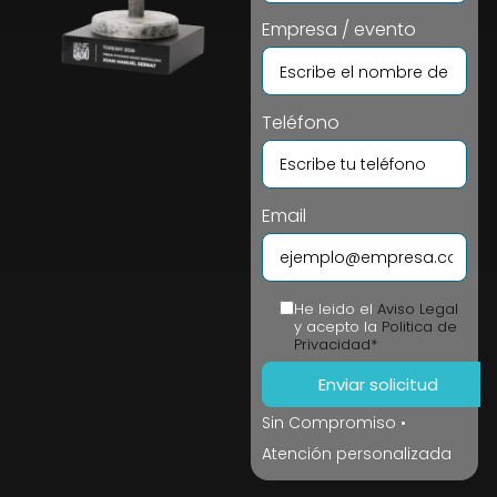
Empresa / evento
Teléfono
Email
He leido el
Aviso Legal
y acepto la
Politica de
Privacidad*
Sin Compromiso •
Atención personalizada