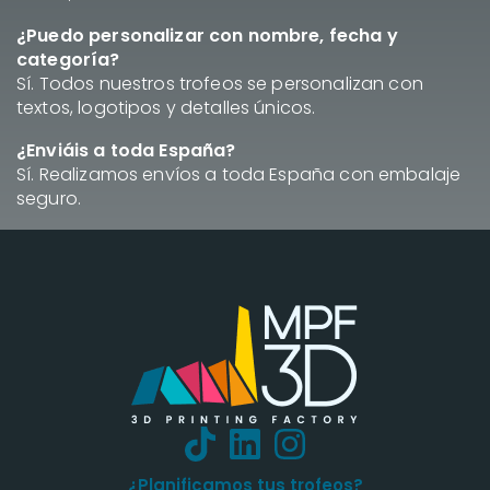
¿Puedo personalizar con nombre, fecha y
categoría?
Sí. Todos nuestros trofeos se personalizan con
textos, logotipos y detalles únicos.
¿Enviáis a toda España?
Sí. Realizamos envíos a toda España con embalaje
seguro.
¿Planificamos tus trofeos?