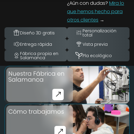
¿Aún con dudas?
Mira lo
que hemos hecho para
otros clientes
→
Personalización
Diseño 3D gratis
total
Entrega rápida
Vista previa
Fábrica propia en
Pla ecológico
Salamanca
Nuestra Fábrica en
Salamanca
Cómo trabajamos