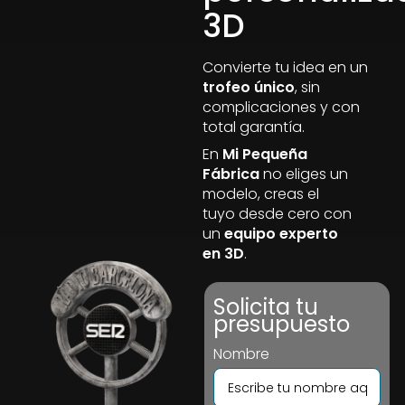
3D
Convierte tu idea en un
trofeo único
, sin
complicaciones y con
total garantía.
En
Mi Pequeña
Fábrica
no eliges un
modelo, creas el
tuyo desde cero con
un
equipo experto
en 3D
.
Solicita tu
presupuesto
Nombre