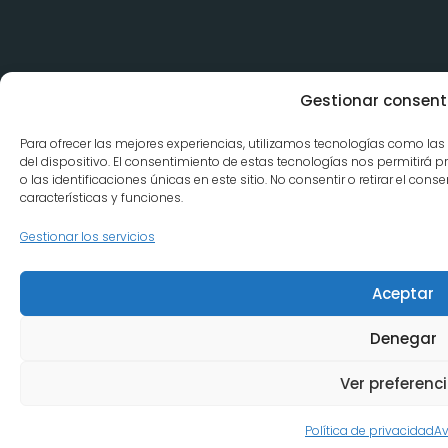
Gestionar consent
Para ofrecer las mejores experiencias, utilizamos tecnologías como la
del dispositivo. El consentimiento de estas tecnologías nos permitir
o las identificaciones únicas en este sitio. No consentir o retirar el co
características y funciones.
Gestionar los servicios
Aceptar
Denegar
Ver preferenc
Política de privacidad
Av