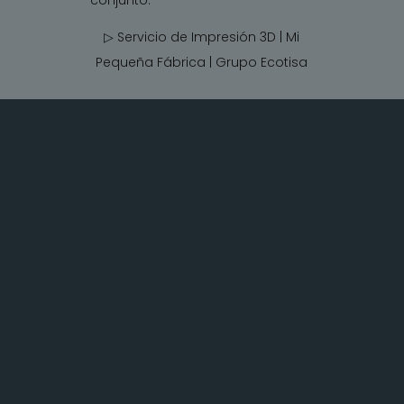
▷ Servicio de Impresión 3D | Mi
Pequeña Fábrica |
Grupo Ecotisa