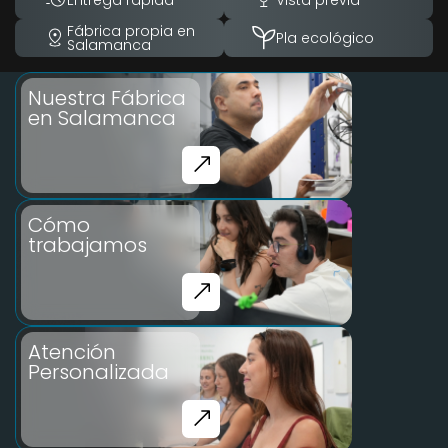
Fábrica propia en
Pla ecológico
Salamanca
Nuestra Fábrica
en Salamanca
Cómo
trabajamos
Atención
Personalizada