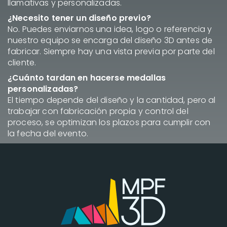
llamativas y personalizadas.
¿Necesito tener un diseño previo?
No. Puedes enviarnos una idea, logo o referencia y
nuestro equipo se encarga del diseño 3D antes de
fabricar. Siempre hay una vista previa por parte del
cliente.
¿Cuánto tardan en hacerse medallas
personalizadas?
El tiempo depende del diseño y la cantidad, pero al
trabajar con fabricación propia y control del
proceso, se optimizan los plazos para cumplir con
la fecha del evento.