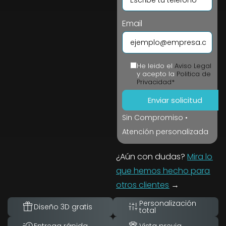
Email
He leido el
Aviso Legal
y acepto la
Politica de
Privacidad*
Sin Compromiso •
Atención personalizada
¿Aún con dudas?
Mira lo
que hemos hecho para
otros clientes
→
Personalización
Diseño 3D gratis
total
Entrega rápida
Vista previa