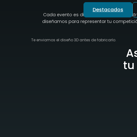
Destacados
Cada evento es diferente, y por eso nuest
diseñamos para representar tu competición
Te enviamos el diseño 3D antes de fabricarlo.
A
tu