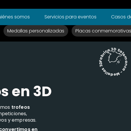
iénes somos
Servicios para eventos
Casos de
Medallas personalizadas
Placas conmemorativa
Fabrica 3D Salamanca - Medallas 3D -
os en 3D
camos
trofeos
peticiones,
ivos y empresas.
 convertimos en