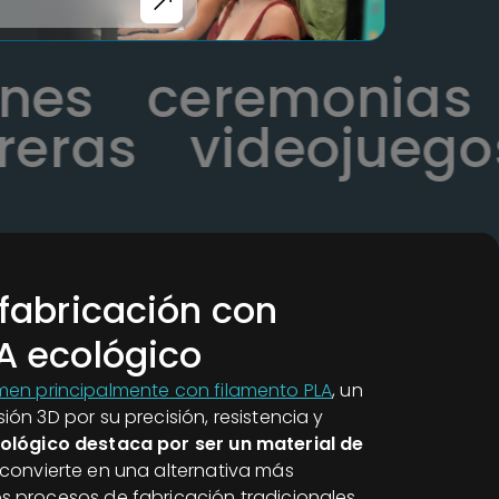
iones
ceremonia
ras
videojuegos
 fabricación con
A ecológico
imen principalmente con filamento PLA
, un
ión 3D por su precisión, resistencia y
ológico destaca por ser un material de
o convierte en una alternativa más
s procesos de fabricación tradicionales.