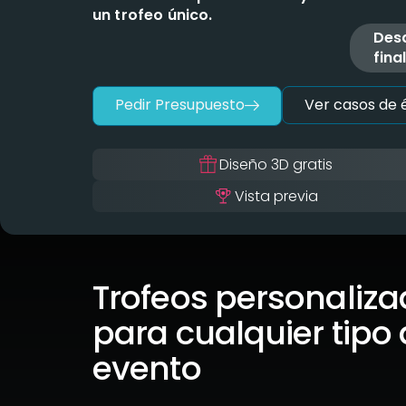
un trofeo único.
Desd
fina
Pedir Presupuesto
Ver casos de é
Diseño 3D gratis
Vista previa
Trofeos personaliz
para cualquier tipo
evento