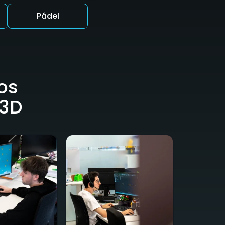
Pádel
os
 3D