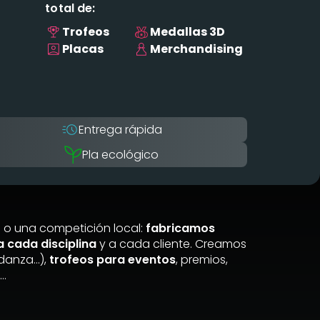
total de:
Trofeos
Medallas 3D
Placas
Merchandising
Entrega rápida
Pla ecológico
 o una competición local:
fabricamos
 cada disciplina
y a cada cliente. Creamos
 danza…),
trofeos para eventos
, premios,
s…