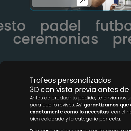
cesto
padel
fut
ceremonias
pres
Trofeos personalizados
3D con vista previa antes de
Antes de producir tu pedido, te enviamos u
para que lo revises. Así
garantizamos que 
exactamente como lo necesitas
: con el 
bien colocado y la categoría perfecta.
Este paso es clave porque evita errores y a