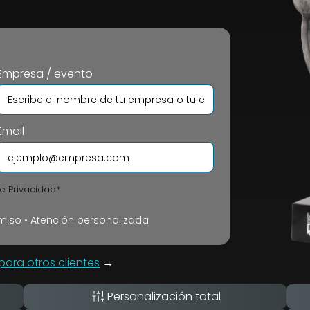
Empresa / evento
Email
de Privacidad*
iso • Atención personalizada
ara otros clientes
→
Personalización total