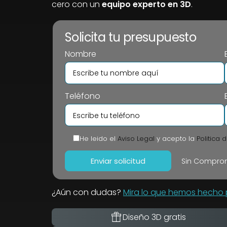
cero con un
equipo experto en 3D
.
Solicita tu presupuesto
Nombre
Teléfono
He leido el
Aviso Legal
y acepto la
Politica 
Sin Comprom
¿Aún con dudas?
Mira lo que hemos hecho p
Diseño 3D gratis