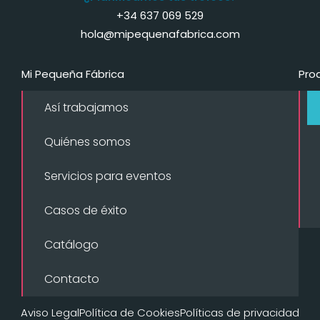
+34 637 069 529
hola@mipequenafabrica.com
Mi Pequeña Fábrica
Pro
Así trabajamos
Quiénes somos
Servicios para eventos
Casos de éxito
Catálogo
Contacto
Aviso Legal
Política de Cookies
Políticas de privacidad