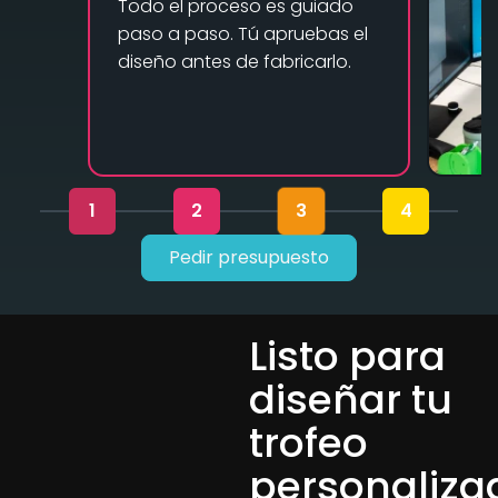
Todo el proceso es guiado
paso a paso. Tú apruebas el
diseño antes de fabricarlo.
1
2
3
4
Pedir presupuesto
Listo para
diseñar tu
trofeo
personaliza