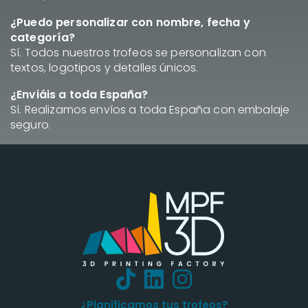
¿Puedo personalizar con nombre, fecha y
categoría?
Sí. Todos nuestros trofeos se personalizan con
textos, logotipos y detalles únicos.
¿Enviáis a toda España?
Sí. Realizamos envíos a toda España con embalaje
seguro.
¿Planificamos tus trofeos?