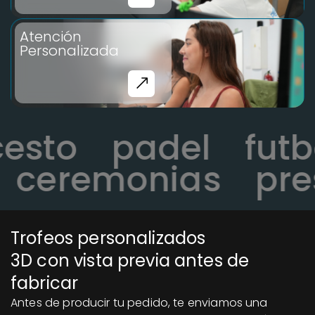
Atención
Personalizada
ncesto
padel
fu
ceremonias
pres
Trofeos personalizados
3D con vista previa antes de
fabricar
Antes de producir tu pedido, te enviamos una