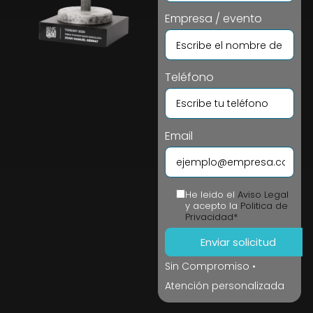
Empresa / evento
Teléfono
Email
He leido el
Aviso Legal
y acepto la
Politica de
Privacidad*
Sin Compromiso •
Atención personalizada