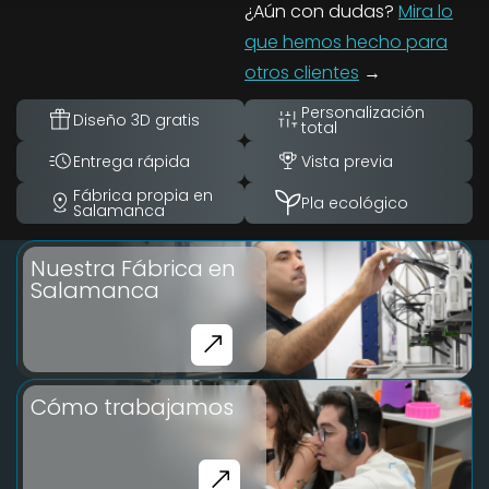
¿Aún con dudas?
Mira lo
que hemos hecho para
otros clientes
→
Personalización
Diseño 3D gratis
total
Entrega rápida
Vista previa
Fábrica propia en
Pla ecológico
Salamanca
Nuestra Fábrica en
Salamanca
Cómo trabajamos