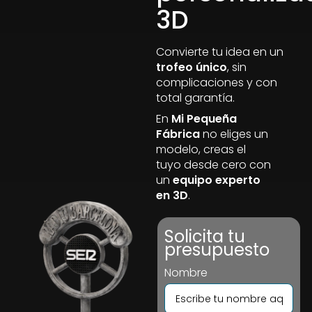
3D
Convierte tu idea en un
trofeo único
, sin
complicaciones y con
total garantía.
En
Mi Pequeña
Fábrica
no eliges un
modelo, creas el
tuyo desde cero con
un
equipo experto
en 3D
.
Solicita tu
presupuesto
Nombre