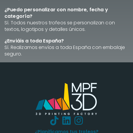
¿Puedo personalizar con nombre, fecha y
categoría?
Sí. Todos nuestros trofeos se personalizan con
textos, logotipos y detalles únicos.
¿Enviáis a toda España?
Sí. Realizamos envíos a toda España con embalaje
seguro.
¿Planificamos tus trofeos?