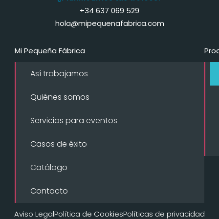
+34 637 069 529
hola@mipequenafabrica.com
Mi Pequeña Fábrica
Pro
Así trabajamos
Quiénes somos
Servicios para eventos
Casos de éxito
Catálogo
Contacto
Aviso Legal
Política de Cookies
Políticas de privacidad