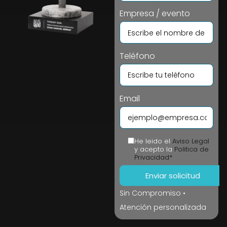
Empresa / evento
Teléfono
Email
He leido el
Aviso Legal
y acepto la
Politica de
Privacidad*
Sin Compromiso •
Atención personalizada