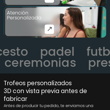
Atención
Personalizada
ncesto
padel
fu
ceremonias
pres
Trofeos personalizados
3D con vista previa antes de
fabricar
Antes de producir tu pedido, te enviamos una