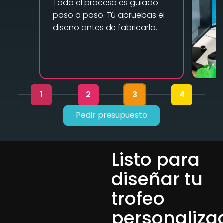
Todo el proceso es guiado
paso a paso. Tú apruebas el
diseño antes de fabricarlo.
1
2
3
4
Pedir presupuesto
Listo para
diseñar tu
trofeo
personaliza