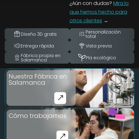
¿Aún con dudas?
Mira lo
que hemos hecho para
otros clientes
→
Personalización
Diseño 3D gratis
total
Entrega rápida
Vista previa
Fábrica propia en
Pla ecológico
Salamanca
Nuestra Fábrica en
Salamanca
Cómo trabajamos