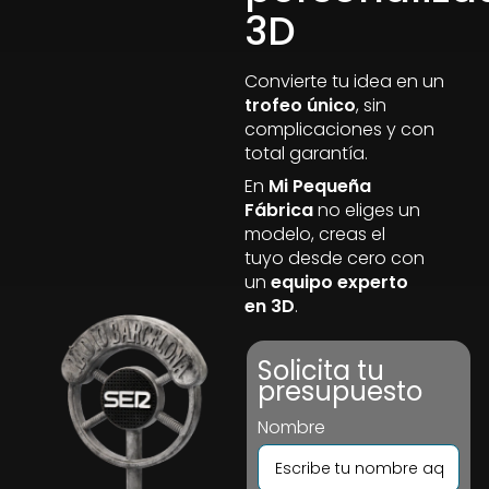
3D
Convierte tu idea en un
trofeo único
, sin
complicaciones y con
total garantía.
En
Mi Pequeña
Fábrica
no eliges un
modelo, creas el
tuyo desde cero con
un
equipo experto
en 3D
.
Solicita tu
presupuesto
Nombre