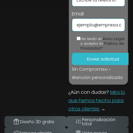
Email
He leido el
Aviso Legal
y acepto la
Politica de
Privacidad*
Sin Compromiso •
Atención personalizada
¿Aún con dudas?
Mira lo
que hemos hecho para
otros clientes
→
Personalización
Diseño 3D gratis
total
Entrega rápida
Vista previa