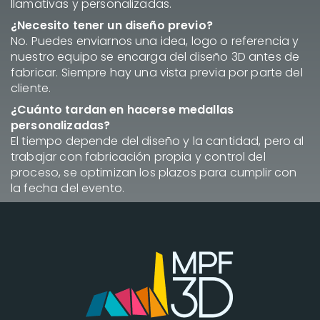
llamativas y personalizadas.
¿Necesito tener un diseño previo?
No. Puedes enviarnos una idea, logo o referencia y
nuestro equipo se encarga del diseño 3D antes de
fabricar. Siempre hay una vista previa por parte del
cliente.
¿Cuánto tardan en hacerse medallas
personalizadas?
El tiempo depende del diseño y la cantidad, pero al
trabajar con fabricación propia y control del
proceso, se optimizan los plazos para cumplir con
la fecha del evento.