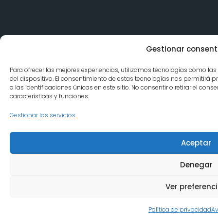
Gestionar consent
Para ofrecer las mejores experiencias, utilizamos tecnologías como la
del dispositivo. El consentimiento de estas tecnologías nos permitir
o las identificaciones únicas en este sitio. No consentir o retirar el co
características y funciones.
Gestionar los servicios
Aceptar
Denegar
Ver preferenc
Política de privacidad
Av