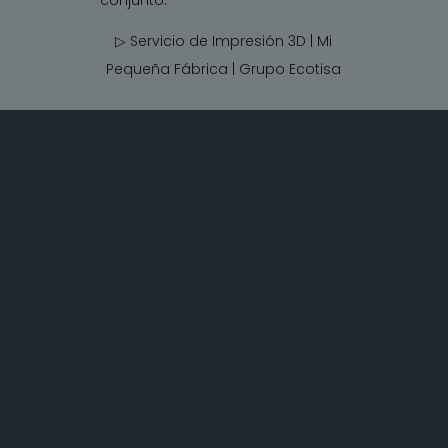
▷ Servicio de Impresión 3D | Mi
Pequeña Fábrica |
Grupo Ecotisa