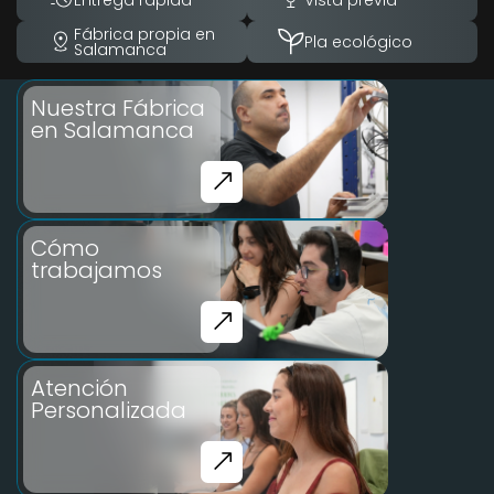
Fábrica propia en
Pla ecológico
Salamanca
Nuestra Fábrica
en Salamanca
Cómo
trabajamos
Atención
Personalizada