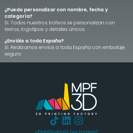
¿Puedo personalizar con nombre, fecha y
categoría?
Sí. Todos nuestros trofeos se personalizan con
textos, logotipos y detalles únicos.
¿Enviáis a toda España?
Sí. Realizamos envíos a toda España con embalaje
seguro.
¿Planificamos tus trofeos?