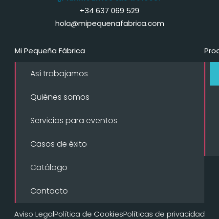
+34 637 069 529
hola@mipequenafabrica.com
Mi Pequeña Fábrica
Pro
Así trabajamos
Quiénes somos
Servicios para eventos
Casos de éxito
Catálogo
Contacto
Aviso Legal
Política de Cookies
Políticas de privacidad