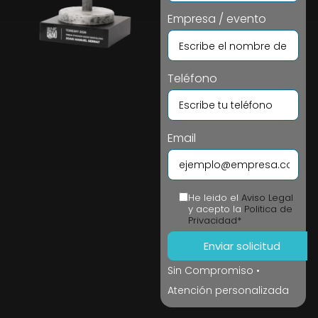
Empresa / evento
Teléfono
Email
He leido el
Aviso Legal
y acepto la
Politica de
Privacidad*
Sin Compromiso •
Atención personalizada