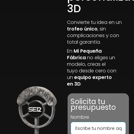
3D
Convierte tu idea en un
trofeo único
, sin
complicaciones y con
total garantía.
En
Mi Pequeña
Fábrica
no eliges un
modelo, creas el
tuyo desde cero con
un
equipo experto
en 3D
.
Solicita tu
presupuesto
Nombre