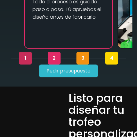
Todo el proceso es guiado
paso a paso. Tú apruebas el
diseño antes de fabricarlo.
1
2
3
4
Pedir presupuesto
Listo para
diseñar tu
trofeo
personaliza