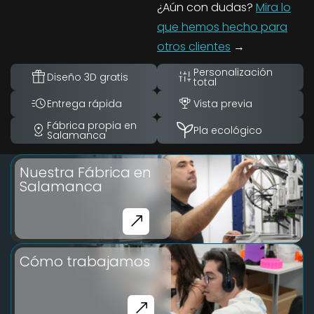
¿Aún con dudas?
Mira lo
que hemos hecho para
otros clientes
→
Personalización
Diseño 3D gratis
total
Entrega rápida
Vista previa
Fábrica propia en
Pla ecológico
Salamanca
Nuestra Fábrica en
Salamanca
Cómo trabajamos