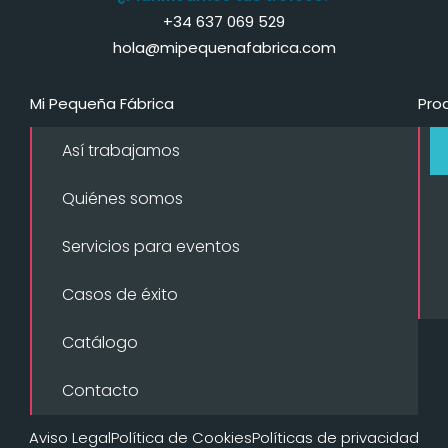
+34 637 069 529
hola@mipequenafabrica.com
Mi Pequeña Fábrica
Pro
Así trabajamos
Quiénes somos
Servicios para eventos
Casos de éxito
Catálogo
Contacto
Aviso Legal
Política de Cookies
Políticas de privacidad