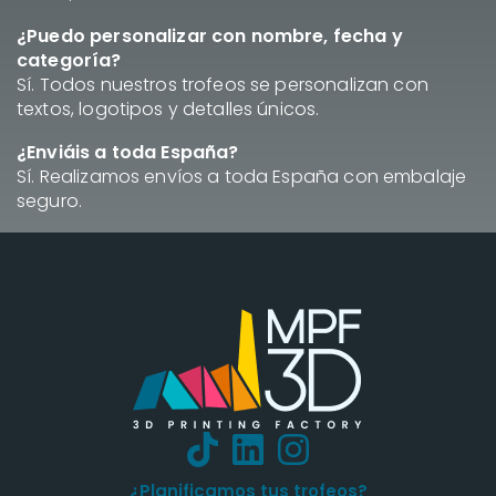
¿Puedo personalizar con nombre, fecha y
categoría?
Sí. Todos nuestros trofeos se personalizan con
textos, logotipos y detalles únicos.
¿Enviáis a toda España?
Sí. Realizamos envíos a toda España con embalaje
seguro.
¿Planificamos tus trofeos?