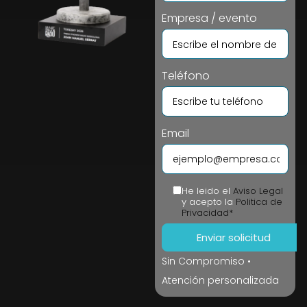
Empresa / evento
Teléfono
Email
He leido el
Aviso Legal
y acepto la
Politica de
Privacidad*
Sin Compromiso •
Atención personalizada