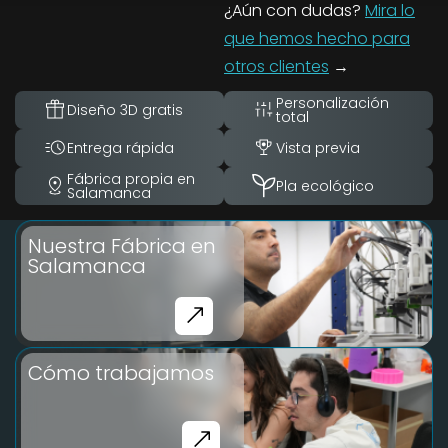
¿Aún con dudas?
Mira lo
que hemos hecho para
otros clientes
→
Personalización
Diseño 3D gratis
total
Entrega rápida
Vista previa
Fábrica propia en
Pla ecológico
Salamanca
Nuestra Fábrica en
Salamanca
Cómo trabajamos