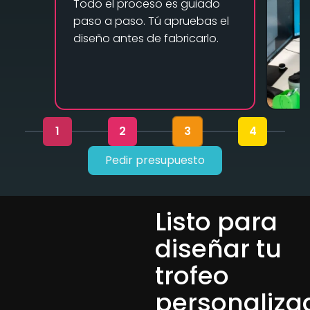
Todo el proceso es guiado
paso a paso. Tú apruebas el
diseño antes de fabricarlo.
1
2
3
4
Pedir presupuesto
Listo para
diseñar tu
trofeo
personaliza