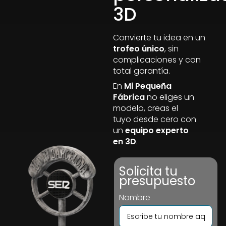
3D
Convierte tu idea en un
trofeo único
, sin
complicaciones y con
total garantía.
En
Mi Pequeña
Fábrica
no eliges un
modelo, creas el
tuyo desde cero con
un
equipo experto
en 3D
.
Solicita tu
presupuesto
Nombre