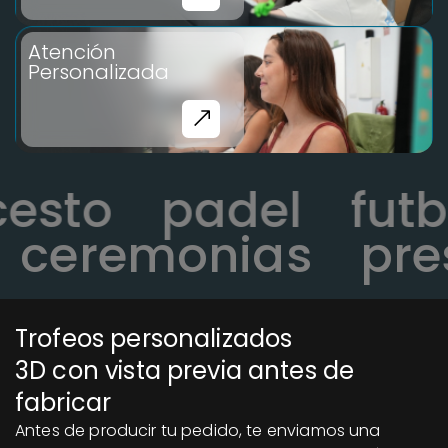
Atención
Personalizada
ncesto
padel
fu
ceremonias
pres
Trofeos personalizados
3D con vista previa antes de
fabricar
Antes de producir tu pedido, te enviamos una