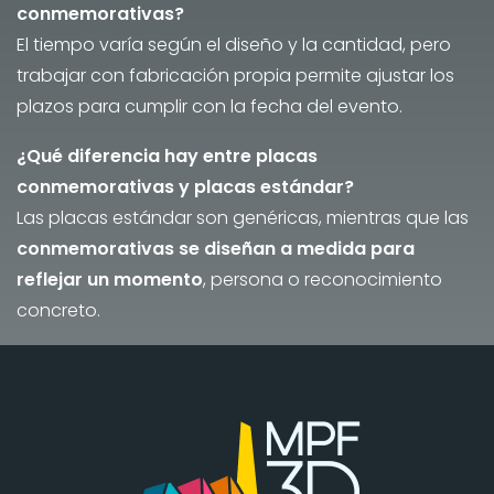
conmemorativas?
El tiempo varía según el diseño y la cantidad, pero
trabajar con fabricación propia permite ajustar los
plazos para cumplir con la fecha del evento.
¿Qué diferencia hay entre placas
conmemorativas y placas estándar?
Las placas estándar son genéricas, mientras que las
conmemorativas se diseñan a medida para
reflejar un momento
, persona o reconocimiento
concreto.