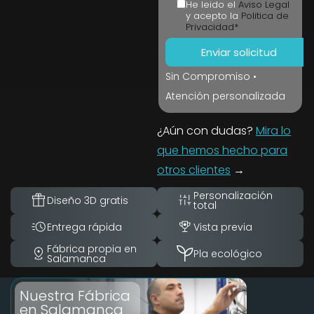
He leido el
Aviso Legal
y acepto la
Politica de
Privacidad*
Sin Compromiso •
Atención personalizada
¿Aún con dudas?
Mira lo
que hemos hecho para
otros clientes
→
Personalización
Diseño 3D gratis
total
Entrega rápida
Vista previa
Fábrica propia en
Pla ecológico
Salamanca
Nuestra Fábrica
en Salamanca