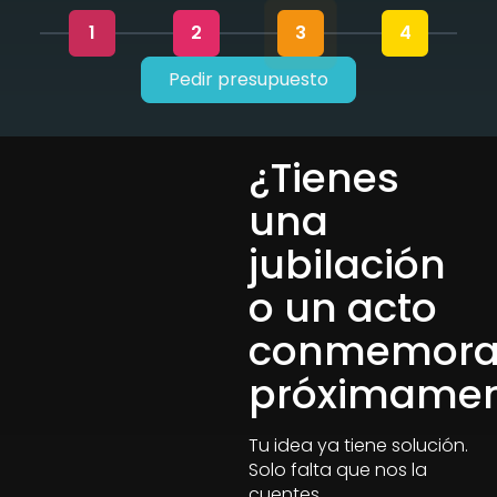
1
2
3
4
Pedir presupuesto
¿Tienes
una
jubilación
o un acto
conmemora
próximamen
Tu idea ya tiene solución.
Solo falta que nos la
cuentes.