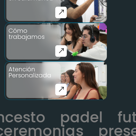
Cómo
trabajamos
Atención
Personalizada
oncesto
padel
remonias
presen