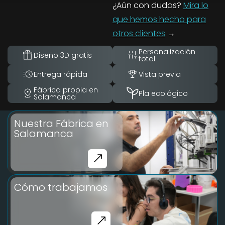
¿Aún con dudas?
Mira lo
que hemos hecho para
otros clientes
→
Personalización
Diseño 3D gratis
total
Entrega rápida
Vista previa
Fábrica propia en
Pla ecológico
Salamanca
Nuestra Fábrica en
Salamanca
Cómo trabajamos