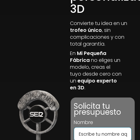
3D
Convierte tu idea en un
trofeo único
, sin
complicaciones y con
total garantía.
En
Mi Pequeña
Fábrica
no eliges un
modelo, creas el
tuyo desde cero con
un
equipo experto
en 3D
.
Solicita tu
presupuesto
Nombre