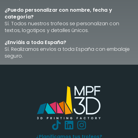
¿Puedo personalizar con nombre, fecha y
categoría?
Sí. Todos nuestros trofeos se personalizan con
textos, logotipos y detalles únicos.
¿Enviáis a toda España?
Sí. Realizamos envíos a toda España con embalaje
seguro.
¿Planificamos tus trofeos?