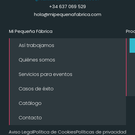
+34 637 069 529
hola@mipequenafabrica.com
Mi Pequeña Fábrica
Pro
Así trabajamos
Quiénes somos
Servicios para eventos
Casos de éxito
Catálogo
Contacto
Aviso Legal
Política de Cookies
Políticas de privacidad