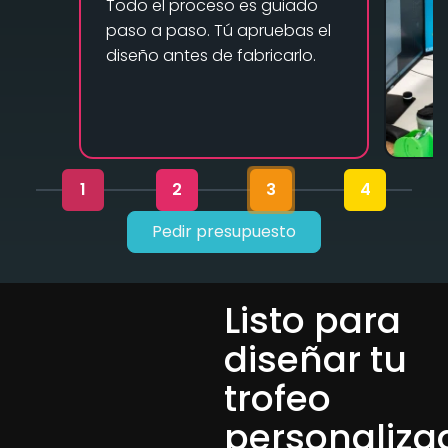
Todo el proceso es guiado
paso a paso. Tú apruebas el
diseño antes de fabricarlo.
1
2
3
4
Pedir presupuesto
Listo para
diseñar tu
trofeo
personaliza