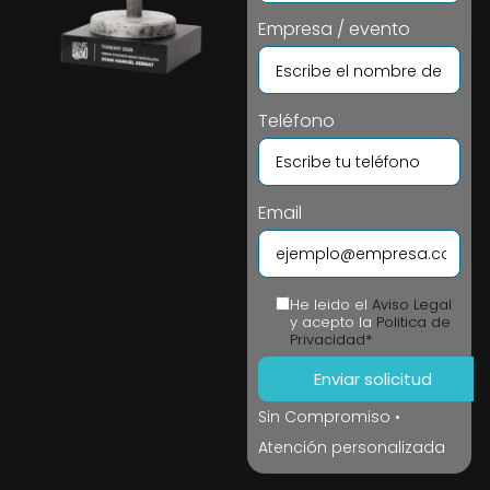
Empresa / evento
Teléfono
Email
He leido el
Aviso Legal
y acepto la
Politica de
Privacidad*
Sin Compromiso •
Atención personalizada