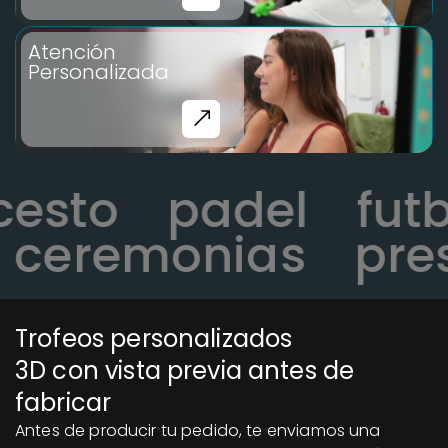
Atención
Personalizada
ncesto
padel
fu
ceremonias
prese
Trofeos personalizados
3D con vista previa antes de
fabricar
Antes de producir tu pedido, te enviamos una