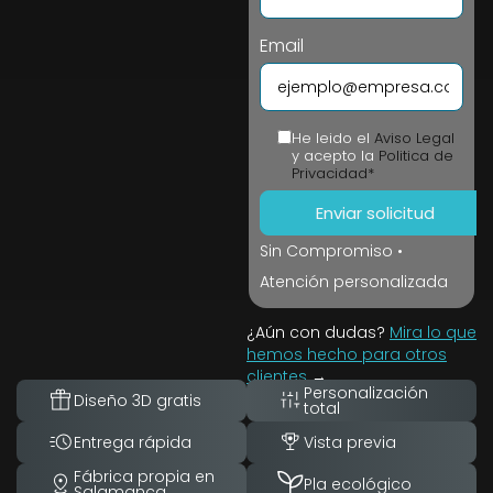
Email
He leido el
Aviso Legal
y acepto la
Politica de
Privacidad*
Sin Compromiso •
Atención personalizada
¿Aún con dudas?
Mira lo que
hemos hecho para otros
clientes
→
Personalización
Diseño 3D gratis
total
Entrega rápida
Vista previa
Fábrica propia en
Pla ecológico
Salamanca