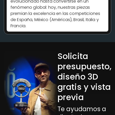
evolucionado hasta convertirse en un
fenómeno global: hoy, nuestras piezas
premian la excelencia en las competiciones
de España, México (Américas), Brasil, Italia y
Francia.
Solicita
presupuesto,
diseño 3D
gratis y vista
previa
Te ayudamos a