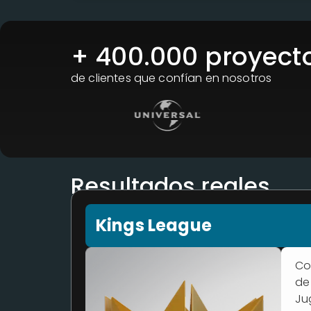
+ 
400.000
 proyect
de clientes que confían en nosotros
Resultados reales
Kings League
Co
de
Ju