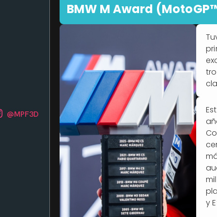
BMW M Award (MotoGP
Tu
pr
ex
tr
cl
Es
@MPF3D
añ
Co
ce
má
au
mi
pl
y E