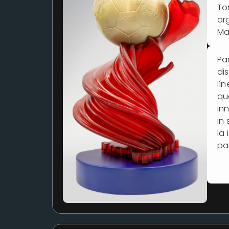
To
or
Ma
Pa
di
lí
qu
in
in
la
par