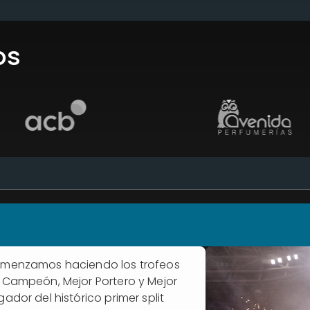
os
menzamos haciendo los trofeos
 Campeón, Mejor Portero y Mejor
gador del histórico primer split