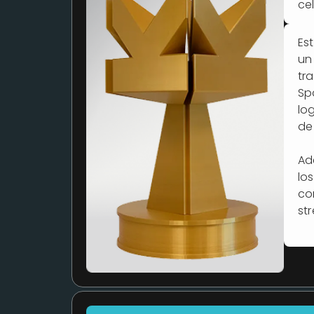
ce
Es
un
tr
Sp
lo
de
Ad
los
co
st