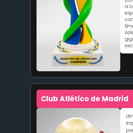
a c
esp
con
tim
Ade
gig
exc
Club Atlético de Madrid
Ll
im
pa