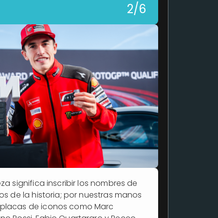
2/6
za significa inscribir los nombres de
tos de la historia; por nuestras manos
 placas de iconos como Marc