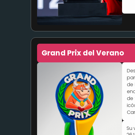
Grand Prix del Verano
Des
pan
de 
enc
de 
icó
Cam
Su 
26,