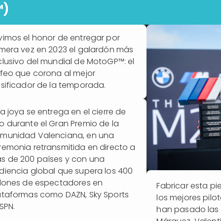
™)
vimos el honor de entregar por
imera vez en 2023 el galardón más
clusivo del mundial de MotoGP™: el
ofeo que corona al mejor
asificador de la temporada.
ta joya se entrega en el cierre de
o durante el Gran Premio de la
munidad Valenciana, en una
remonia retransmitida en directo a
s de 200 países y con una
diencia global que supera los 400
llones de espectadores en
Fabricar esta pie
ataformas como DAZN, Sky Sports
los mejores pilo
SPN.
han pasado las