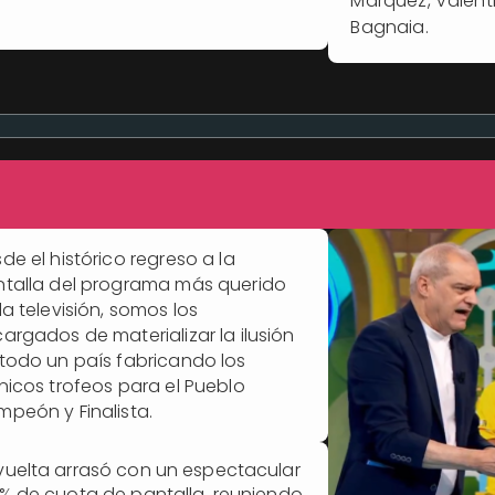
Márquez, Valent
Bagnaia.
de el histórico regreso a la
talla del programa más querido
la televisión, somos los
argados de materializar la ilusión
todo un país fabricando los
nicos trofeos para el Pueblo
peón y Finalista.
vuelta arrasó con un espectacular
1% de cuota de pantalla, reuniendo