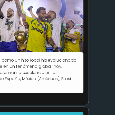
 como un hito local ha evolucionado
se en un fenómeno global: hoy,
premian la excelencia en las
 España, México (Américas), Brasil,