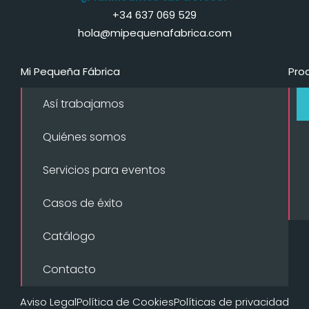
+34 637 069 529
hola@mipequenafabrica.com
Mi Pequeña Fábrica
Pro
Así trabajamos
Quiénes somos
Servicios para eventos
Casos de éxito
Catálogo
Contacto
Aviso Legal
Política de Cookies
Políticas de privacidad