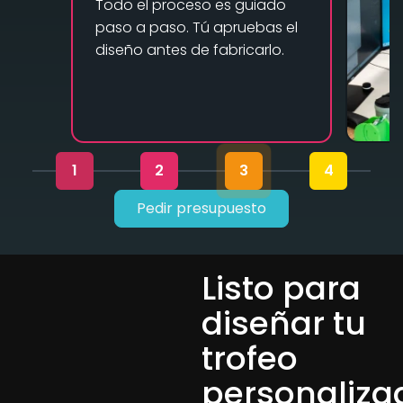
Todo el proceso es guiado
paso a paso. Tú apruebas el
diseño antes de fabricarlo.
1
2
3
4
Pedir presupuesto
Listo para
diseñar tu
trofeo
personaliza