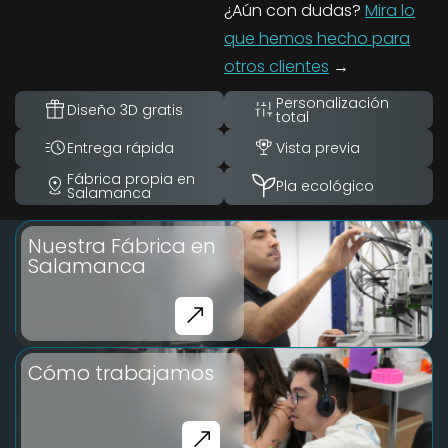
¿Aún con dudas?
Mira lo
que hemos hecho para
otros clientes
→
Personalización
Diseño 3D gratis
total
Entrega rápida
Vista previa
Fábrica propia en
Pla ecológico
Salamanca
Nuestra Fábrica en
Salamanca
Cómo trabajamos