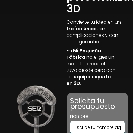
3D
Convierte tu idea en un
trofeo único
, sin
complicaciones y con
total garantía.
En
Mi Pequeña
Fábrica
no eliges un
modelo, creas el
tuyo desde cero con
un
equipo experto
en 3D
.
Solicita tu
presupuesto
Nombre