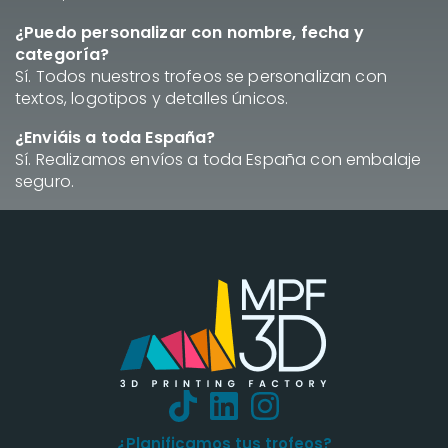
¿Puedo personalizar con nombre, fecha y
categoría?
Sí. Todos nuestros trofeos se personalizan con
textos, logotipos y detalles únicos.
¿Enviáis a toda España?
Sí. Realizamos envíos a toda España con embalaje
seguro.
¿Planificamos tus trofeos?