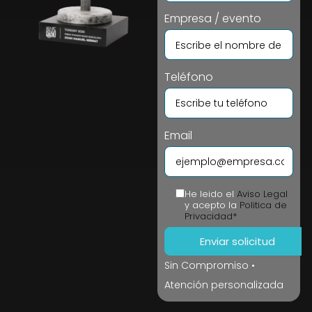
Empresa / evento
Teléfono
Email
He leido el
Aviso Legal
y acepto la
Politica de
Privacidad*
Sin Compromiso •
Atención personalizada