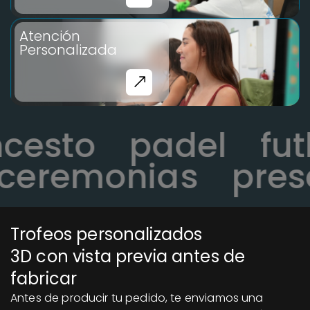
Atención
Personalizada
oncesto
padel
f
eremonias
prese
Trofeos personalizados
3D con vista previa antes de
fabricar
Antes de producir tu pedido, te enviamos una