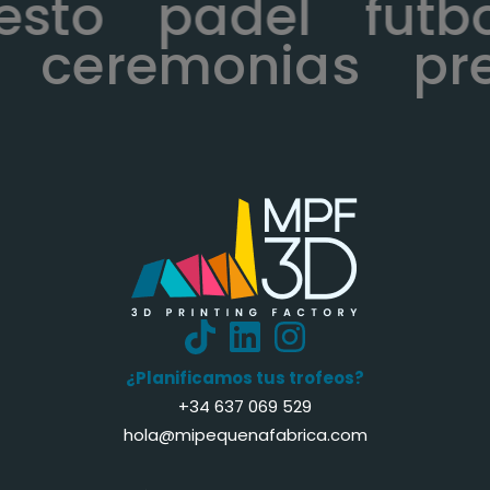
cesto
padel
fut
ceremonias
pre
¿Planificamos tus trofeos?
+34 637 069 529
hola@mipequenafabrica.com