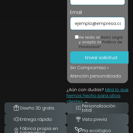
Email
He leido el
Aviso Legal
y acepto la
Politica de
Privacidad*
Sin Compromiso •
Atención personalizada
¿Aún con dudas?
Mira lo que
hemos hecho para otros
clientes
→
Personalización
Diseño 3D gratis
total
Entrega rápida
Vista previa
Fábrica propia en
Pla ecológico
Salamanca