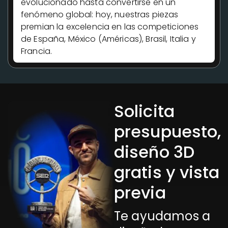
evolucionado hasta convertirse en un
fenómeno global: hoy, nuestras piezas
premian la excelencia en las competiciones
de España, México (Américas), Brasil, Italia y
Francia.
Solicita
presupuesto,
diseño 3D
gratis y vista
previa
Te ayudamos a