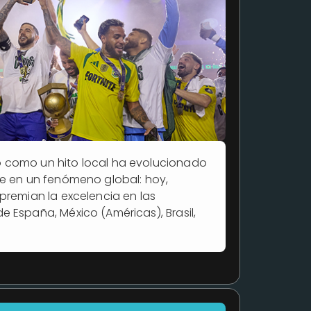
 como un hito local ha evolucionado
se en un fenómeno global: hoy,
premian la excelencia en las
 España, México (Américas), Brasil,