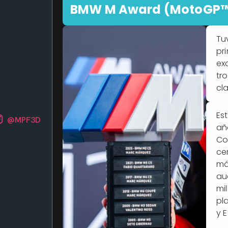
BMW M Award (MotoGP
Tu
pr
ex
tr
cl
Es
@MPF3D
añ
Co
ce
má
au
mi
pl
y E