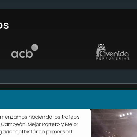
os
menzamos haciendo los trofeos
 Campeón, Mejor Portero y Mejor
gador del histórico primer split