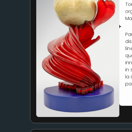
To
or
Ma
Pa
di
lí
qu
in
in
la
par