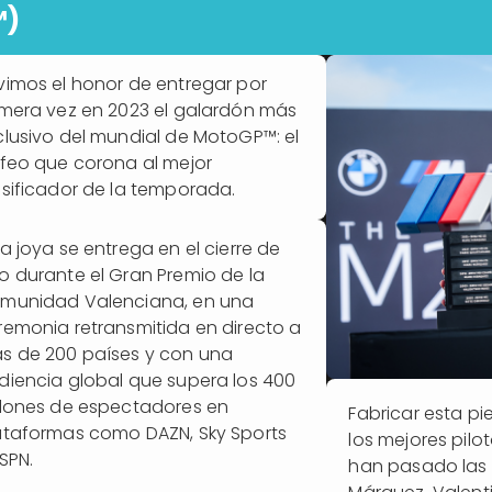
™)
vimos el honor de entregar por
imera vez en 2023 el galardón más
clusivo del mundial de MotoGP™: el
ofeo que corona al mejor
asificador de la temporada.
ta joya se entrega en el cierre de
o durante el Gran Premio de la
munidad Valenciana, en una
remonia retransmitida en directo a
s de 200 países y con una
diencia global que supera los 400
llones de espectadores en
Fabricar esta pie
ataformas como DAZN, Sky Sports
los mejores pilo
SPN.
han pasado las