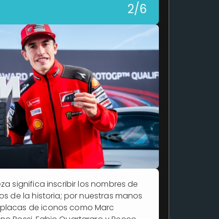
2/6
za significa inscribir los nombres de
tos de la historia; por nuestras manos
 placas de iconos como Marc