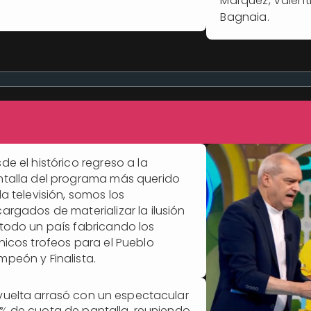
Márquez, Valent
Bagnaia.
de el histórico regreso a la
talla del programa más querido
la televisión, somos los
argados de materializar la ilusión
todo un país fabricando los
nicos trofeos para el Pueblo
peón y Finalista.
vuelta arrasó con un espectacular
1% de cuota de pantalla, reuniendo