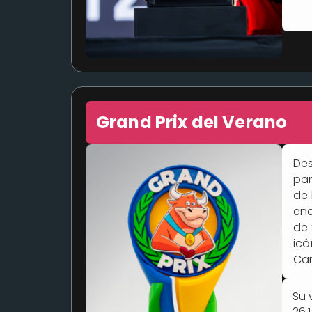
Grand Prix del Verano
Des
pan
de 
enc
de 
icó
Cam
Su 
26,