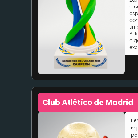
a c
esp
con
tim
Ade
gig
exc
Club Atlético de Madrid
Ll
im
pa