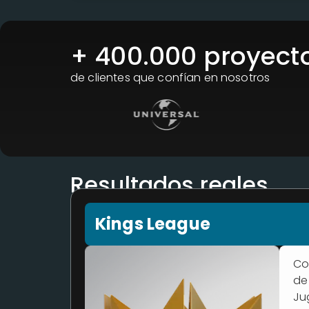
+ 
400.000
 proyect
de clientes que confían en nosotros
Resultados reales
Kings League
Co
de
Ju