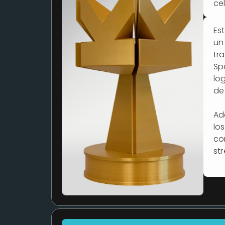
ce
Es
un
tr
Sp
lo
de
Ad
los
co
st