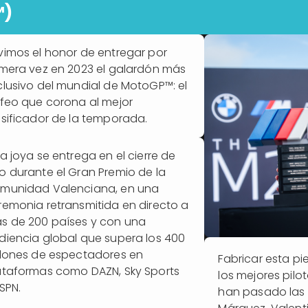
™)
vimos el honor de entregar por
imera vez en 2023 el galardón más
clusivo del mundial de MotoGP™: el
ofeo que corona al mejor
asificador de la temporada.
ta joya se entrega en el cierre de
o durante el Gran Premio de la
munidad Valenciana, en una
remonia retransmitida en directo a
s de 200 países y con una
diencia global que supera los 400
llones de espectadores en
Fabricar esta pie
ataformas como DAZN, Sky Sports
los mejores pilo
SPN.
han pasado las