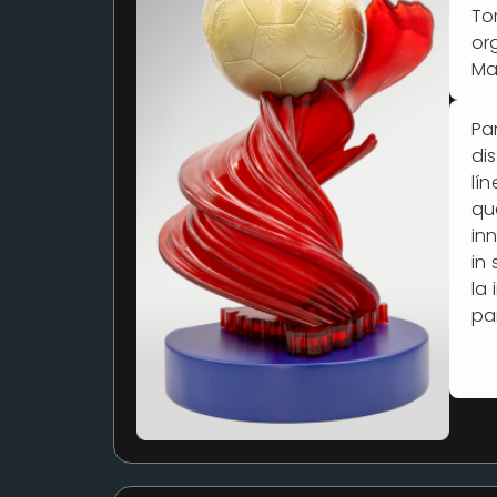
To
or
Ma
Pa
di
lí
qu
in
in
la
par