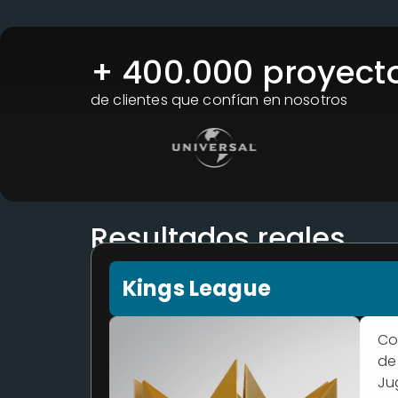
+ 
400.000
 proyect
de clientes que confían en nosotros
Resultados reales
Kings League
Co
de
Ju