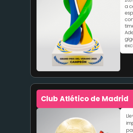
a c
esp
con
tim
Ade
gig
exc
Club Atlético de Madrid
Ll
im
pa