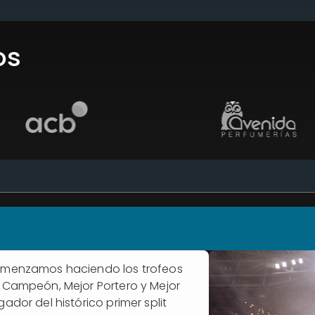
os
menzamos haciendo los trofeos
 Campeón, Mejor Portero y Mejor
gador del histórico primer split