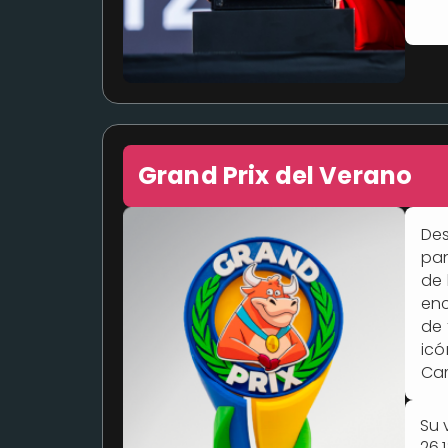
Grand Prix del Verano
Des
pan
de 
enc
de 
icó
Cam
Su 
26,