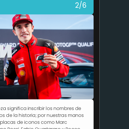
2/6
za significa inscribir los nombres de
tos de la historia; por nuestras manos
 placas de iconos como Marc