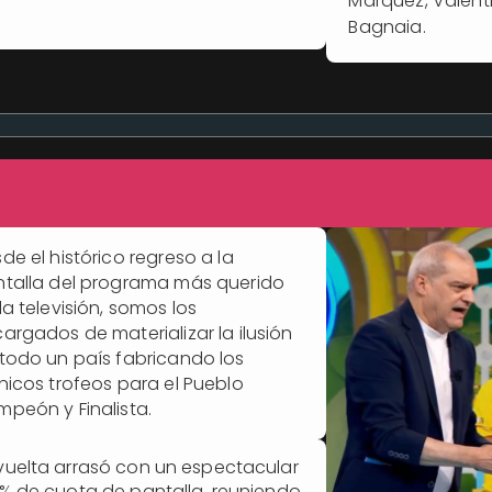
Márquez, Valent
Bagnaia.
de el histórico regreso a la
talla del programa más querido
la televisión, somos los
argados de materializar la ilusión
todo un país fabricando los
nicos trofeos para el Pueblo
peón y Finalista.
vuelta arrasó con un espectacular
1% de cuota de pantalla, reuniendo