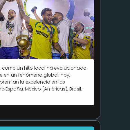
 como un hito local ha evolucionado
se en un fenómeno global: hoy,
premian la excelencia en las
 España, México (Américas), Brasil,