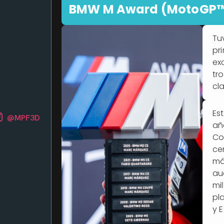
BMW M Award (MotoGP
Tu
pr
ex
tr
cl
Es
@MPF3D
añ
Co
ce
má
au
mi
pl
y E