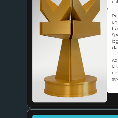
ce
Es
un
tr
Sp
lo
de
Ad
los
co
st