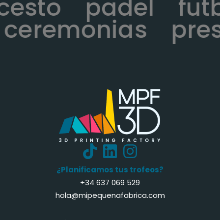
ncesto
padel
fu
ceremonias
pres
¿Planificamos tus trofeos?
+34 637 069 529
hola@mipequenafabrica.com