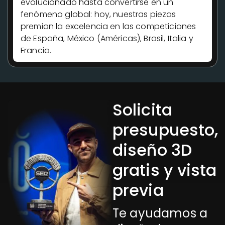
evolucionado hasta convertirse en un
fenómeno global: hoy, nuestras piezas
premian la excelencia en las competiciones
de España, México (Américas), Brasil, Italia y
Francia.
Solicita
presupuesto,
diseño 3D
gratis y vista
previa
Te ayudamos a