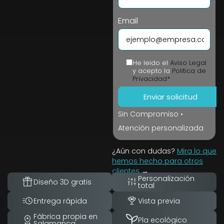
Email
He leido el
Aviso Legal
y acepto la
Politica de
Privacidad*
Sin Compromiso •
Atención personalizada
¿Aún con dudas?
Mira lo que
hemos hecho para otros
clientes
→
Personalización
Diseño 3D gratis
total
Entrega rápida
Vista previa
Fábrica propia en
Pla ecológico
Salamanca