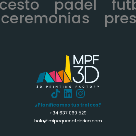
ncesto
padel
fu
ceremonias
pres
¿Planificamos tus trofeos?
+34 637 069 529
hola@mipequenafabrica.com