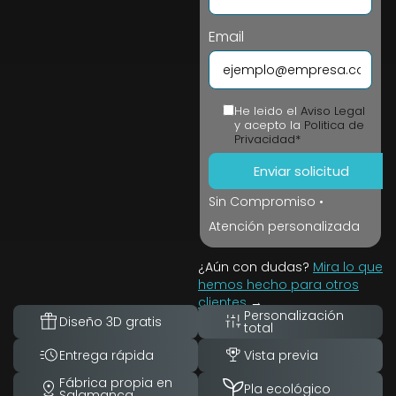
Email
He leido el
Aviso Legal
y acepto la
Politica de
Privacidad*
Sin Compromiso •
Atención personalizada
¿Aún con dudas?
Mira lo que
hemos hecho para otros
clientes
→
Personalización
Diseño 3D gratis
total
Entrega rápida
Vista previa
Fábrica propia en
Pla ecológico
Salamanca