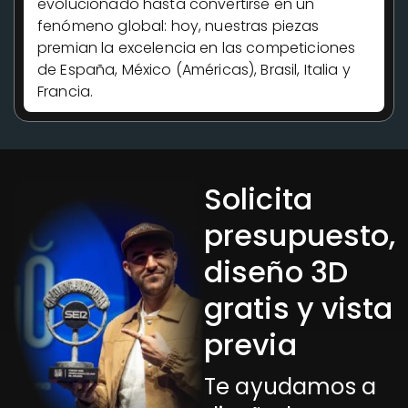
evolucionado hasta convertirse en un
fenómeno global: hoy, nuestras piezas
premian la excelencia en las competiciones
de España, México (Américas), Brasil, Italia y
Francia.
Solicita
presupuesto,
diseño 3D
gratis y vista
previa
Te ayudamos a