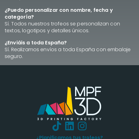
¿Puedo personalizar con nombre, fecha y
categoría?
Sí. Todos nuestros trofeos se personalizan con
textos, logotipos y detalles únicos.
¿Enviáis a toda España?
Sí. Realizamos envíos a toda España con embalaje
seguro.
¿Planificamos tus trofeos?