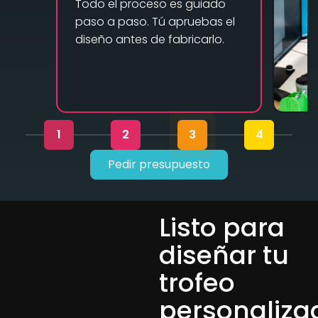
Todo el proceso es guiado
paso a paso. Tú apruebas el
diseño antes de fabricarlo.
1
2
3
4
Pedir presupuesto
Listo para
diseñar tu
trofeo
personaliza