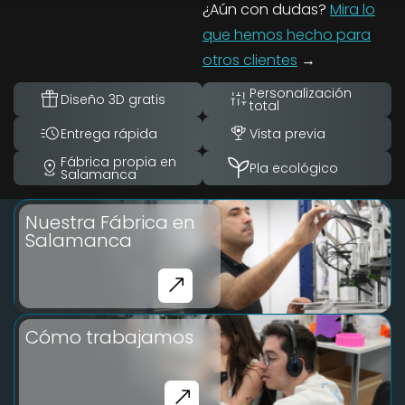
¿Aún con dudas?
Mira lo
que hemos hecho para
otros clientes
→
Personalización
Diseño 3D gratis
total
Entrega rápida
Vista previa
Fábrica propia en
Pla ecológico
Salamanca
Nuestra Fábrica en
Salamanca
Cómo trabajamos