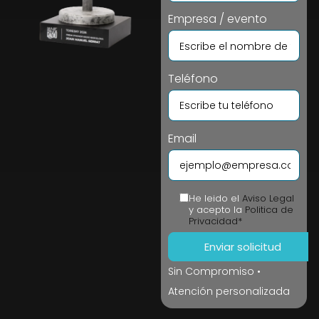
Empresa / evento
Teléfono
Email
He leido el
Aviso Legal
y acepto la
Politica de
Privacidad*
Sin Compromiso •
Atención personalizada