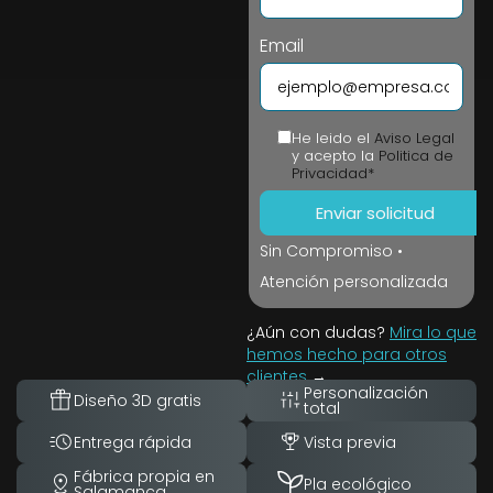
Email
He leido el
Aviso Legal
y acepto la
Politica de
Privacidad*
Sin Compromiso •
Atención personalizada
¿Aún con dudas?
Mira lo que
hemos hecho para otros
clientes
→
Personalización
Diseño 3D gratis
total
Entrega rápida
Vista previa
Fábrica propia en
Pla ecológico
Salamanca