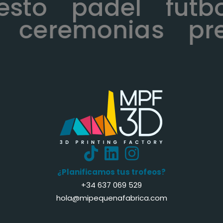
cesto
padel
fut
ceremonias
pre
¿Planificamos tus trofeos?
+34 637 069 529
hola@mipequenafabrica.com