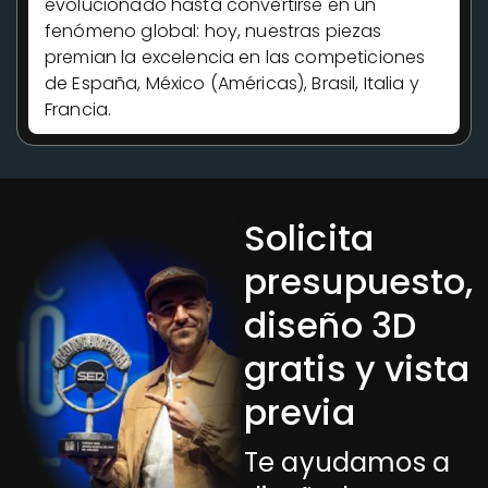
evolucionado hasta convertirse en un
fenómeno global: hoy, nuestras piezas
premian la excelencia en las competiciones
de España, México (Américas), Brasil, Italia y
Francia.
Solicita
presupuesto,
diseño 3D
gratis y vista
previa
Te ayudamos a