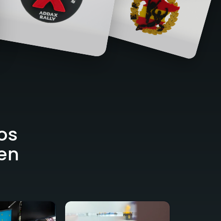
os
 en