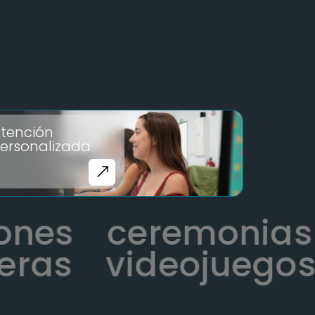
tención
ersonalizada
ciones
ceremoni
as
videojuegos