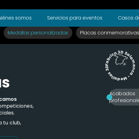
iénes somos
Servicios para eventos
Casos de
Medallas personalizadas
Placas conmemorativa
Fabrica 3D Salamanca - Medallas 3D -
as
Acabados
icamos
profesional
ompeticiones,
iales.
 tu club,