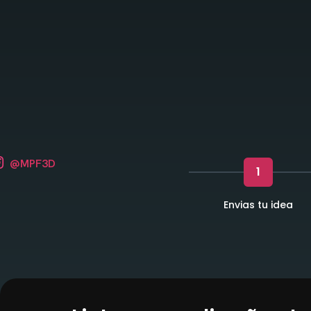
@MPF3D
1
Envias tu idea