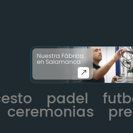
Nuestra Fábrica
en Salamanca
ncesto
padel
fu
ceremonias
prese