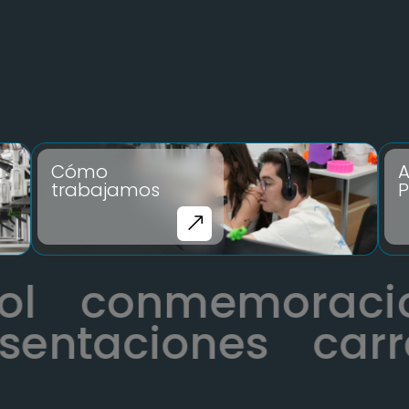
Cómo
A
trabajamos
P
tbol
conmemora
ntaciones
carrer