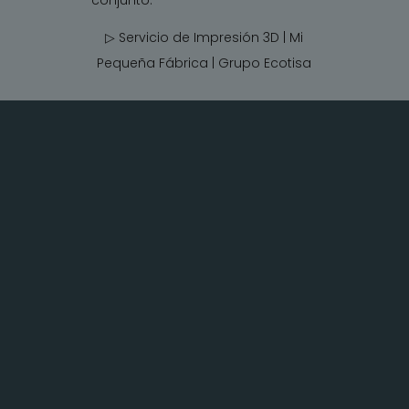
▷ Servicio de Impresión 3D | Mi
Pequeña Fábrica |
Grupo Ecotisa