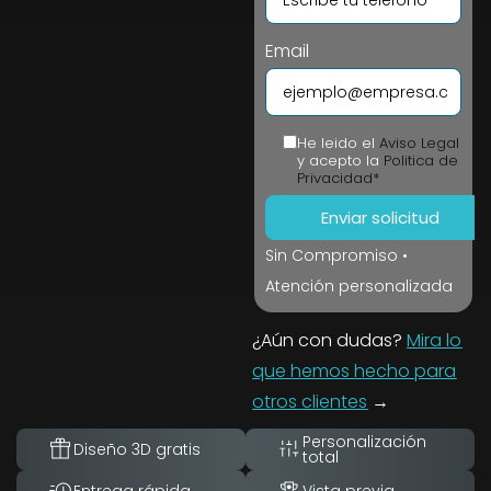
Email
He leido el
Aviso Legal
y acepto la
Politica de
Privacidad*
Sin Compromiso •
Atención personalizada
¿Aún con dudas?
Mira lo
que hemos hecho para
otros clientes
→
Personalización
Diseño 3D gratis
total
Entrega rápida
Vista previa