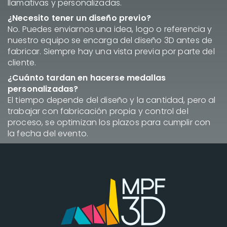
llamativas y personalizadas.
¿Necesito tener un diseño previo?
No. Puedes enviarnos una idea, logo o referencia y
nuestro equipo se encarga del diseño 3D antes de
fabricar. Siempre hay una vista previa por parte del
cliente.
¿Cuánto tardan en hacerse medallas
personalizadas?
El tiempo depende del diseño y la cantidad, pero al
trabajar con fabricación propia y control del
proceso, se optimizan los plazos para cumplir con
la fecha del evento.