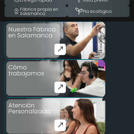
Fábrica propia en
Pla ecológico
Salamanca
Nuestra Fábrica
en Salamanca
Cómo
trabajamos
Atención
Personalizada