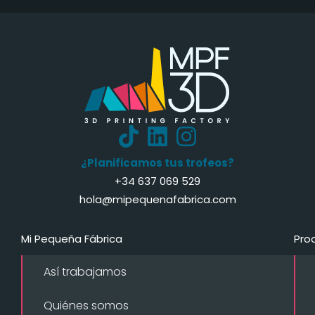
¿Planificamos tus trofeos?
+34 637 069 529
hola@mipequenafabrica.com
Mi Pequeña Fábrica
Pro
Así trabajamos
Quiénes somos