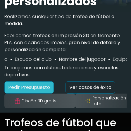
personalizados
Realizamos cualquier tipo de
trofeo de fútbol a
medida.
Fabricamos
trofeos en impresión 3D
en filamento
PLA, con acabados limpios,
gran nivel de detalle y
personalización completa
:
Escudo del club
Nombre del jugador
Equipo
C
Trabajamos con
clubes, federaciones y escuelas
deportivas.
Pedir Presupuesto
Ver casos de éxito
Personalización
Diseño 3D gratis
total
Trofeos de fútbol que