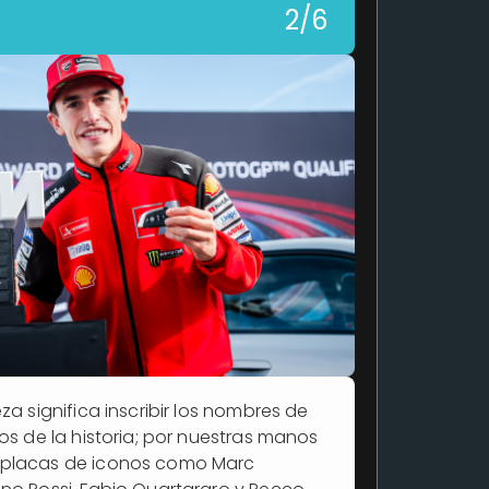
2/6
za significa inscribir los nombres de
tos de la historia; por nuestras manos
 placas de iconos como Marc