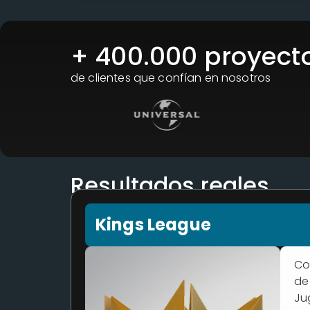
+ 
400.000
 proyect
de clientes que confían en nosotros
Resultados reales
Kings League
Co
de
Ju