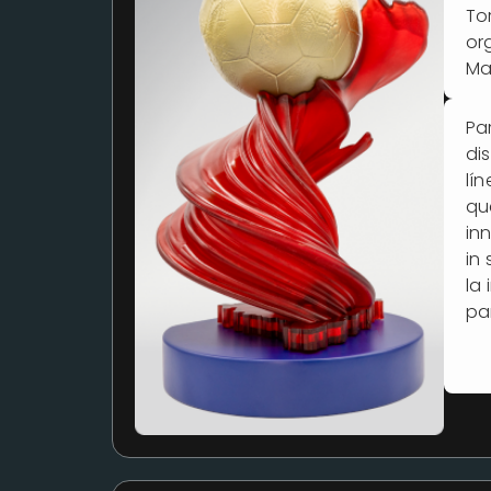
To
or
Ma
Pa
di
lí
qu
in
in
la
par