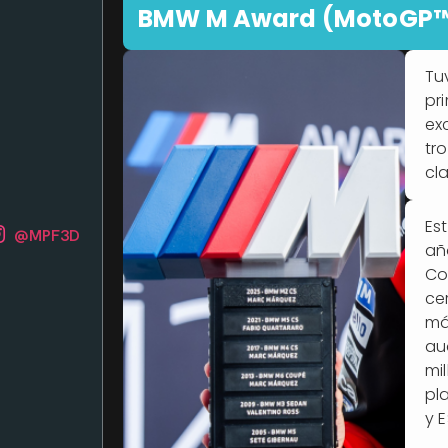
BMW M Award (MotoGP
Tu
pr
ex
tr
cl
Es
@MPF3D
añ
Co
ce
má
au
mi
pl
y E