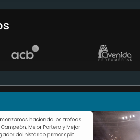
os
menzamos haciendo los trofeos
 Campeón, Mejor Portero y Mejor
gador del histórico primer split