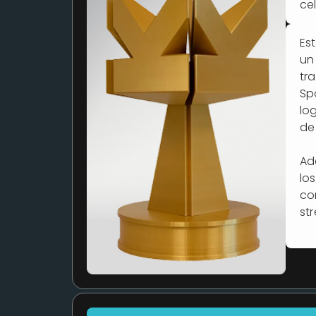
ce
Es
un
tr
Sp
lo
de
Ad
los
co
st