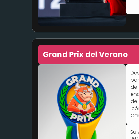
Grand Prix del Verano
Des
pan
de 
enc
de 
icó
Cam
Su 
26,