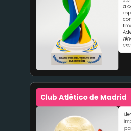
a c
esp
con
tim
Ade
gig
exc
Club Atlético de Madrid
Ll
im
pa