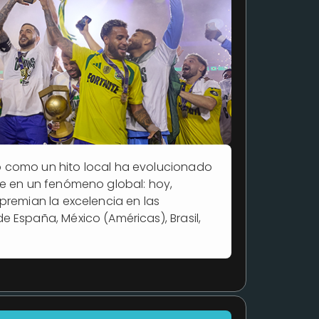
 como un hito local ha evolucionado
se en un fenómeno global: hoy,
premian la excelencia en las
 España, México (Américas), Brasil,