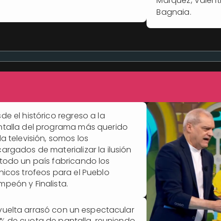
Márquez, Valent
Bagnaia.
de el histórico regreso a la
talla del programa más querido
la televisión, somos los
argados de materializar la ilusión
todo un país fabricando los
nicos trofeos para el Pueblo
peón y Finalista.
vuelta arrasó con un espectacular
1% de cuota de pantalla, reuniendo