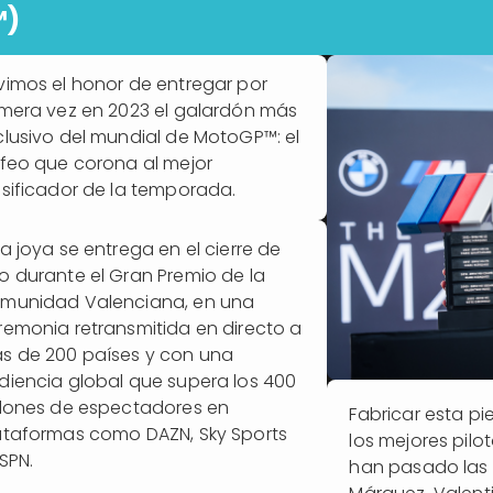
™)
vimos el honor de entregar por
imera vez en 2023 el galardón más
clusivo del mundial de MotoGP™: el
ofeo que corona al mejor
asificador de la temporada.
ta joya se entrega en el cierre de
o durante el Gran Premio de la
munidad Valenciana, en una
remonia retransmitida en directo a
s de 200 países y con una
diencia global que supera los 400
llones de espectadores en
Fabricar esta pie
ataformas como DAZN, Sky Sports
los mejores pilo
SPN.
han pasado las